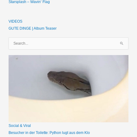
Starsplash – Wavin‘ Flag
VIDEOS
GUTE DINGE | Album Teaser
S
u
c
h
e
n
n
a
c
h
:
Social & Viral
Besucher in der Toilette: Python lugt aus dem Klo