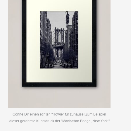
Gönne Dir einen echten "Howie" für zuhause! Zum Beispiel
dieser gerahmte Kunstdruck der "Manhattan Bridge, New York "