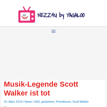
Zum
Inhalt
springen
Musik-Legende Scott
Walker ist tot
25. März 2019
/
News
/
4AD
,
gestorben
,
Promiboom
,
Scott Walker