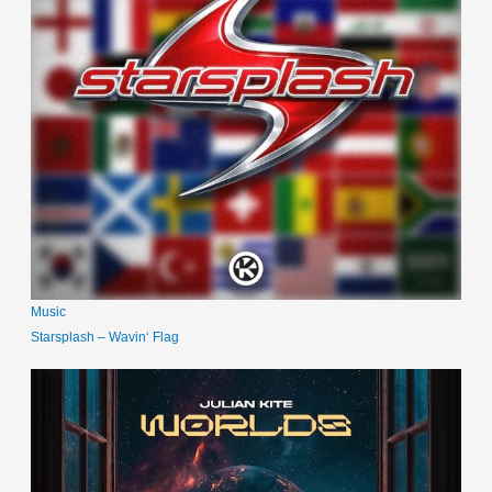
Music
Starsplash – Wavin‘ Flag