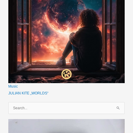
Music
JULIAN KITE „WORLDS“
S
u
c
h
e