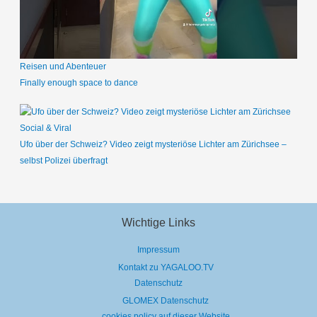
Reisen und Abenteuer
Finally enough space to dance
Social & Viral
Ufo über der Schweiz? Video zeigt mysteriöse Lichter am Zürichsee –
selbst Polizei überfragt
Wichtige Links
Impressum
Kontakt zu YAGALOO.TV
Datenschutz
GLOMEX Datenschutz
cookies policy auf dieser Website