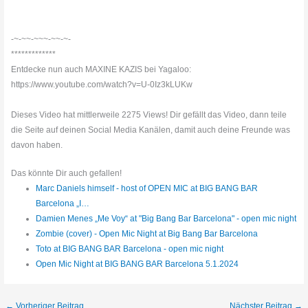
-~-~~-~~~-~~-~-
*************
Entdecke nun auch MAXINE KAZIS bei Yagaloo:
https://www.youtube.com/watch?v=U-0Iz3kLUKw
Dieses Video hat mittlerweile 2275 Views! Dir gefällt das Video, dann teile
die Seite auf deinen Social Media Kanälen, damit auch deine Freunde was
davon haben.
Das könnte Dir auch gefallen!
Marc Daniels himself - host of OPEN MIC at BIG BANG BAR
Barcelona „I…
Damien Menes „Me Voy“ at "Big Bang Bar Barcelona" - open mic night
Zombie (cover) - Open Mic Night at Big Bang Bar Barcelona
Toto at BIG BANG BAR Barcelona - open mic night
Open Mic Night at BIG BANG BAR Barcelona 5.1.2024
←
Vorheriger Beitrag
Nächster Beitrag
→