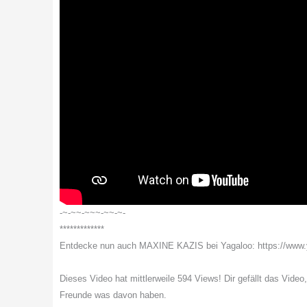
-~-~~-~~~-~~-~-
*************
Entdecke nun auch MAXINE KAZIS bei Yagaloo: https://ww
Dieses Video hat mittlerweile 594 Views! Dir gefällt das Video
Freunde was davon haben.