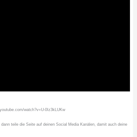
w.youtube.com/watch?v=U-0Iz3kLUKw
, dann teile die Seite auf deinen Social Media Kanälen, damit auch deine