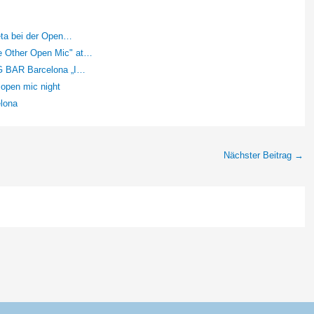
eta bei der Open…
e Other Open Mic" at…
G BAR Barcelona „I…
open mic night
elona
Nächster Beitrag
→