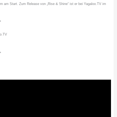
bum am Start. Zum Release von „Rise & Shine“ ist er bei Yagaloo.TV im
*
oo.TV
*