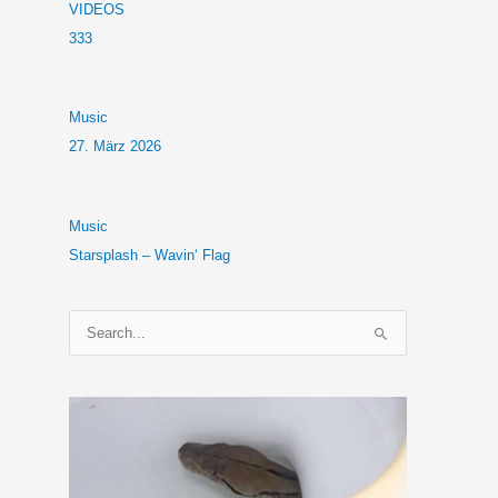
VIDEOS
333
Music
27. März 2026
Music
Starsplash – Wavin‘ Flag
S
u
c
h
e
n
n