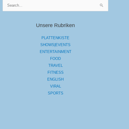
Suchen
nach:
Unsere Rubriken
PLATTENKISTE
SHOWS|EVENTS
ENTERTAINMENT
FOOD
TRAVEL
FITNESS
ENGLISH
VIRAL
SPORTS