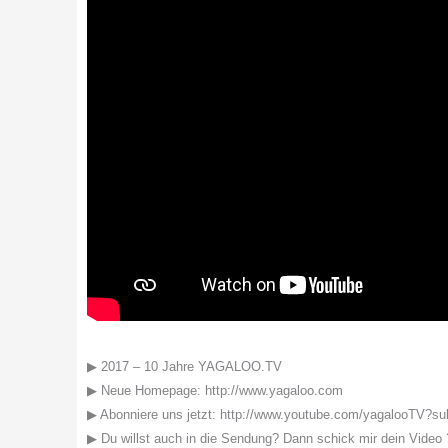
▶ 2017 – 10 Jahre YAGALOO.TV
▶ Neue Homepage: http://www.yagaloo.com
▶ Abonniere uns jetzt: http://www.youtube.com/yagalooTV?su
▶ Du willst auch in die Sendung? Dann schick mir dein Video 