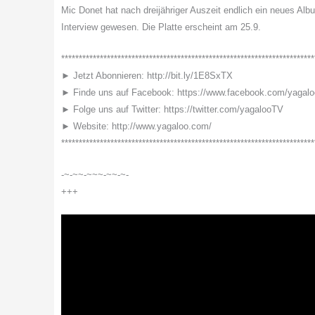
Mic Donet hat nach dreijähriger Auszeit endlich ein neues Al
Interview gewesen. Die Platte erscheint am 25.9.
************************************************************************
► Jetzt Abonnieren: http://bit.ly/1E8SxTX
► Finde uns auf Facebook: https://www.facebook.com/yagal
► Folge uns auf Twitter: https://twitter.com/yagalooTV
► Website: http://www.yagaloo.com/
************************************************************************
-~-~~-~~~-~~-~-
+++