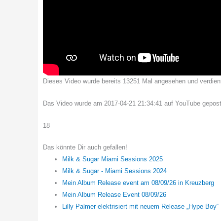
Dieses Video wurde bereits 13251 Mal angesehen und verdient 
Das Video wurde am 2017-04-21 21:34:41 auf YouTube gepost
18
Das könnte Dir auch gefallen!
Milk & Sugar Miami Sessions 2025
Milk & Sugar - Miami Sessions 2024
Mein Album Release event am 08/09/26 in Kreuzberg
Mein Album Release Event 08/09/26
Lilly Palmer elektrisiert mit neuem Release „Hype Boy“