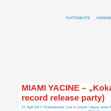
Zum
Inhalt
springen
PLATTENKISTE
SHOWS|
MIAMI YACINE – „Kok
record release party)
21. April 2017
/
Entertainment
,
Live in concert
/
bausa
,
boom.