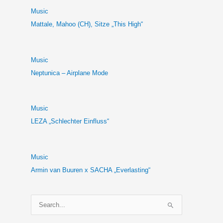
Music
Mattale, Mahoo (CH), Sitze „This High“
Music
Neptunica – Airplane Mode
Music
LEZA „Schlechter Einfluss“
Music
Armin van Buuren x SACHA „Everlasting“
S
u