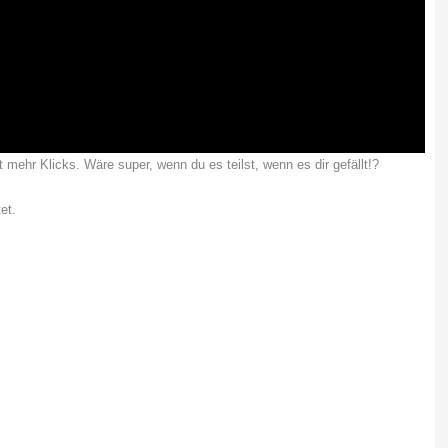
mehr Klicks. Wäre super, wenn du es teilst, wenn es dir gefällt!?
et.