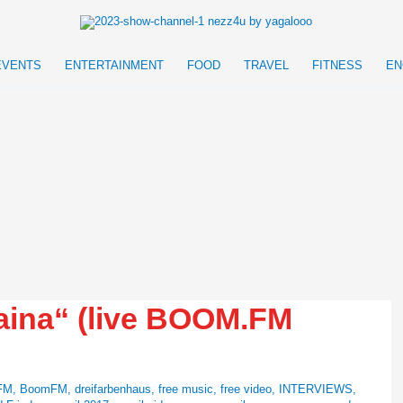
EVENTS
ENTERTAINMENT
FOOD
TRAVEL
FITNESS
EN
aina“ (live BOOM.FM
FM
,
BoomFM
,
dreifarbenhaus
,
free music
,
free video
,
INTERVIEWS
,