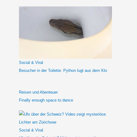
c
h
e
n
n
a
c
h
Social & Viral
:
Besucher in der Toilette: Python lugt aus dem Klo
Reisen und Abenteuer
Finally enough space to dance
Social & Viral