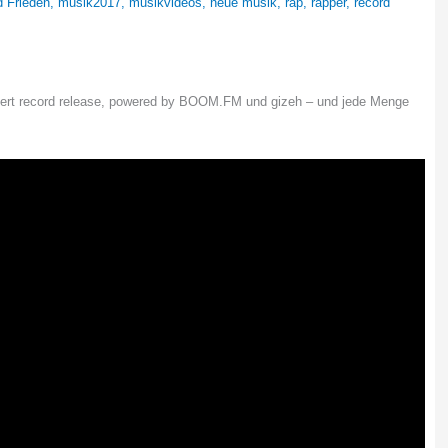
 Frieden
,
musik2017
,
musikvideos
,
neue musik
,
rap
,
rapper
,
record
eiert record release, powered by BOOM.FM und gizeh – und jede Menge