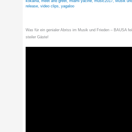
kokaina
,
meet and greet
,
miami yacine
,
music2017
,
Musik und
release
,
video clips
,
yagaloo
Was für ein genialer Abriss im Musik und Frieden – BAUSA f
steiler Gäste!