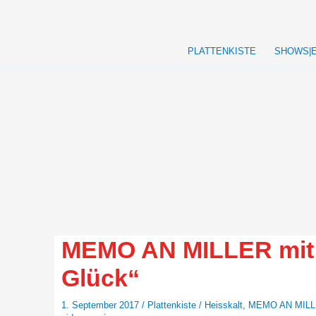
Zum
Inhalt
springen
PLATTENKISTE
SHOWS|
MEMO AN MILLER mit 
Glück“
1. September 2017
/
Plattenkiste
/
Heisskalt
,
MEMO AN MIL