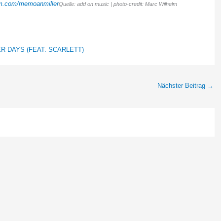
am.com/memoanmiller
Quelle: add on music | photo-credit: Marc Wilhelm
ER DAYS (FEAT. SCARLETT)
Nächster Beitrag
→