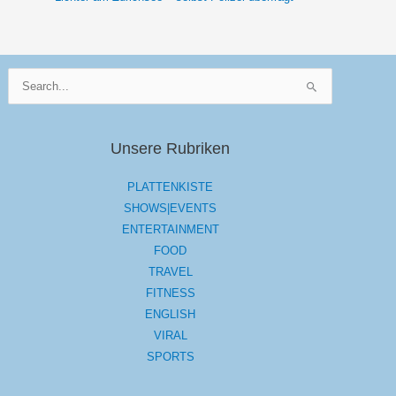
Suchen
nach:
Unsere Rubriken
PLATTENKISTE
SHOWS|EVENTS
ENTERTAINMENT
FOOD
TRAVEL
FITNESS
ENGLISH
VIRAL
SPORTS