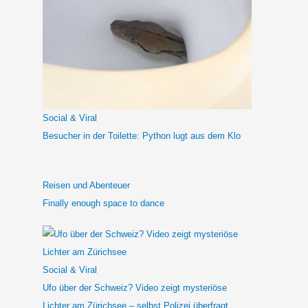
h
e
n
n
a
c
h
Social & Viral
:
Besucher in der Toilette: Python lugt aus dem Klo
Reisen und Abenteuer
Finally enough space to dance
Social & Viral
Ufo über der Schweiz? Video zeigt mysteriöse
Lichter am Zürichsee – selbst Polizei überfragt