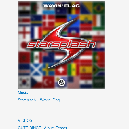
Music
Starsplash – Wavin‘ Flag
VIDEOS
GUTE DINGE | Album Teaser