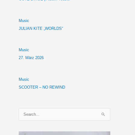
Music
JULIAN KITE „WORLDS“
Music
27. März 2026
Music
SCOOTER – NO REWIND
S
u
c