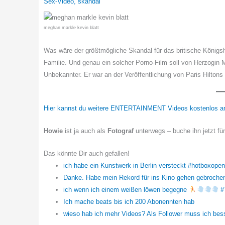
Sex-Video
,
skandal
meghan markle kevin blatt
Was wäre der größtmögliche Skandal für das britische Königsh
Familie. Und genau ein solcher Porno-Film soll von Herzogin 
Unbekannter. Er war an der Veröffentlichung von Paris Hiltons 
Hier kannst du weitere ENTERTAINMENT Videos kostenlos a
Howie
ist ja auch als
Fotograf
unterwegs – buche ihn jetzt fü
Das könnte Dir auch gefallen!
ich habe ein Kunstwerk in Berlin versteckt #hotboxop
Danke. Habe mein Rekord für ins Kino gehen gebrochen
ich wenn ich einem weißen löwen begegne
#
Ich mache beats bis ich 200 Abonennten hab
wieso hab ich mehr Videos? Als Follower muss ich be