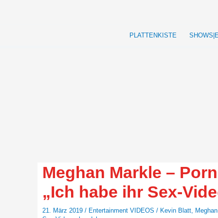
Zum
Inhalt
springen
PLATTENKISTE
SHOWS|
Meghan Markle – Porn
„Ich habe ihr Sex-Vid
21. März 2019
/
Entertainment VIDEOS
/
Kevin Blatt
,
Meghan