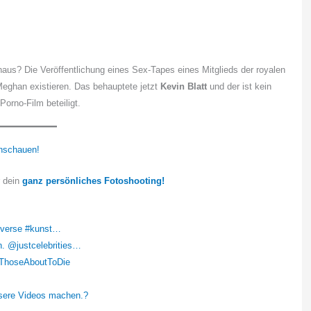
aus? Die Veröffentlichung eines Sex-Tapes eines Mitglieds der royalen
Meghan existieren. Das behauptete jetzt
Kevin Blatt
und der ist kein
Porno-Film beteiligt.
nschauen!
r dein
ganz persönliches Fotoshooting!
enverse #kunst…
. @justcelebrities…
ThoseAboutToDie
ssere Videos machen.?