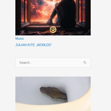
Music
JULIAN KITE „WORLDS“
S
u
c
h
e
n
n
a