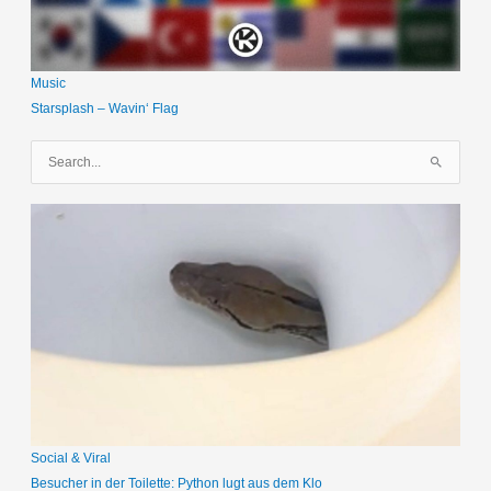
Music
Starsplash – Wavin‘ Flag
S
u
c
h
e
n
n
a
c
h
:
Social & Viral
Besucher in der Toilette: Python lugt aus dem Klo