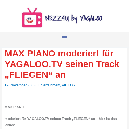
Zum
Inhalt
springen
MAX PIANO moderiert für
YAGALOO.TV seinen Track
„FLIEGEN“ an
19. November 2018
/
Entertainment
,
VIDEOS
MAX PIANO
moderiert für YAGALOO.TV seinen Track „FLIEGEN“ an – hier ist das
Video:
Sie sehen gerade einen Platzhalterinhalt von