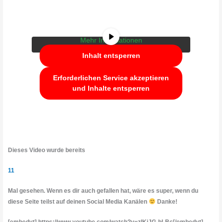
YouTube
. Um auf den eigentlichen Inhalt
zuzugreifen, klicken Sie auf die Schaltfläche
unten. Bitte beachten Sie, dass dabei Daten
an Drittanbieter weitergegeben werden.
Mehr Informationen
Inhalt entsperren
Erforderlichen Service akzeptieren
und Inhalte entsperren
Dieses Video wurde bereits
11
Mal gesehen. Wenn es dir auch gefallen hat, wäre es super, wenn du
diese Seite teilst auf deinen Social Media Kanälen
Danke!
[embedyt] https://www.youtube.com/watch?v=zlKjJG-bLBc[/embedyt]