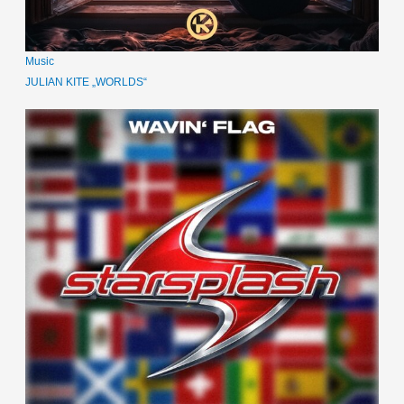
Music
JULIAN KITE „WORLDS“