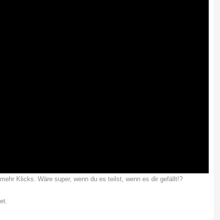
hr Klicks. Wäre super, wenn du es teilst, wenn es dir gefällt!?
et.