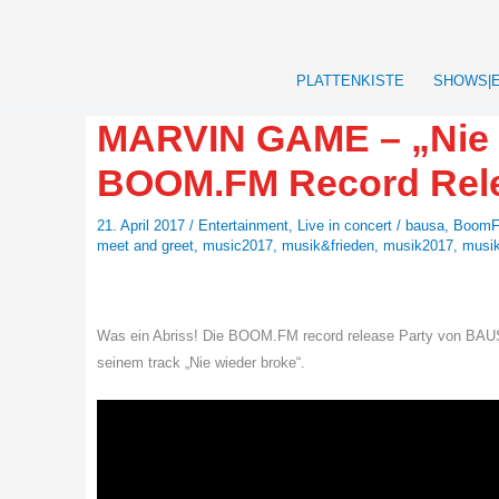
Zum
Inhalt
springen
PLATTENKISTE
SHOWS|
MARVIN GAME – „Nie w
BOOM.FM Record Rele
21. April 2017
/
Entertainment
,
Live in concert
/
bausa
,
Boom
meet and greet
,
music2017
,
musik&frieden
,
musik2017
,
musi
Was ein Abriss! Die BOOM.FM record release Party von BAU
seinem track „Nie wieder broke“.