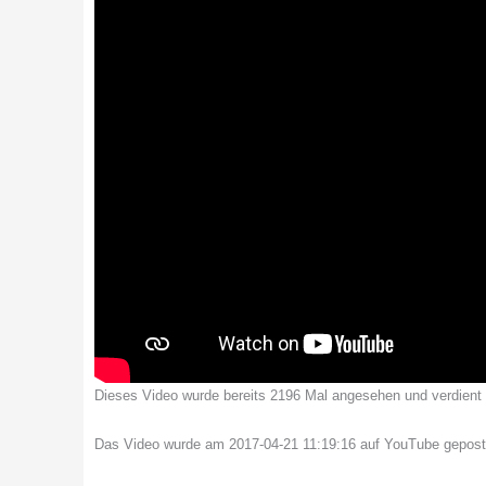
Dieses Video wurde bereits 2196 Mal angesehen und verdient me
Das Video wurde am 2017-04-21 11:19:16 auf YouTube gepost