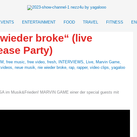
EVENTS
ENTERTAINMENT
FOOD
TRAVEL
FITNESS
EN
ieder broke“ (live
ase Party)
FM
,
free music
,
free video
,
fresh
,
INTERVIEWS
,
Live
,
Marvin Game
,
kvideos
,
neue musik
,
nie wieder broke
,
rap
,
rapper
,
video clips
,
yagaloo
SA im Musik&Frieden! MARVIN GAME einer der special guests mit