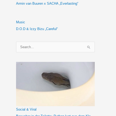
Armin van Buuren x SACHA „Everlasting“
Music
D.O.D & Izzy Bizu „Careful“
S
u
c
h
e
n
n
a
c
h
Social & Viral
: