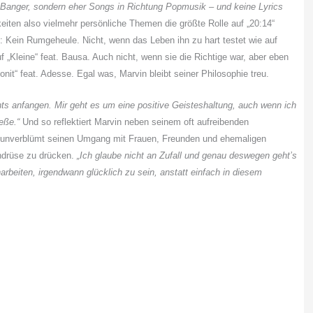
rap-Banger, sondern eher Songs in Richtung Popmusik – und keine Lyrics
eiten also vielmehr persönliche Themen die größte Rolle auf „20:14“
cy: Kein Rumgeheule. Nicht, wenn das Leben ihn zu hart testet wie auf
 „Kleine“ feat. Bausa. Auch nicht, wenn sie die Richtige war, aber eben
tonit“ feat. Adesse. Egal was, Marvin bleibt seiner Philosophie treu.
hts anfangen. Mir geht es um eine positive Geisteshaltung, auch wenn ich
eße.“
Und so reflektiert Marvin neben seinem oft aufreibenden
z unverblümt seinen Umgang mit Frauen, Freunden und ehemaligen
ndrüse zu drücken.
„Ich glaube nicht an Zufall und genau deswegen geht’s
arbeiten, irgendwann glücklich zu sein, anstatt einfach in diesem