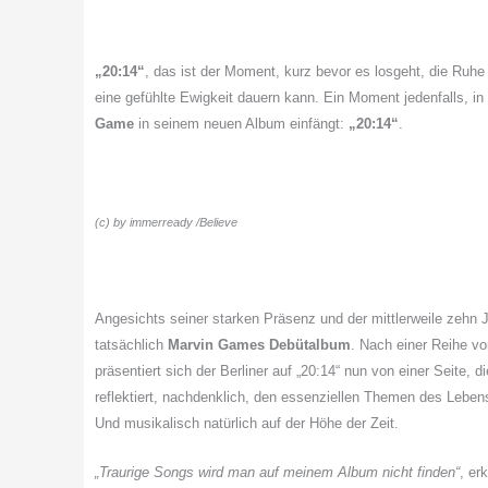
„20:14“
, das ist der Moment, kurz bevor es losgeht, die Ruh
eine gefühlte Ewigkeit dauern kann. Ein Moment jedenfalls, 
Game
in seinem neuen Album einfängt:
„20:14“
.
(c) by immerready /Believe
Angesichts seiner starken Präsenz und der mittlerweile zehn
tatsächlich
Marvin Games Debütalbum
. Nach einer Reihe v
präsentiert sich der Berliner auf „20:14“ nun von einer Seite, 
reflektiert, nachdenklich, den essenziellen Themen des Lebens
Und musikalisch natürlich auf der Höhe der Zeit.
„Traurige Songs wird man auf meinem Album nicht finden“
, er