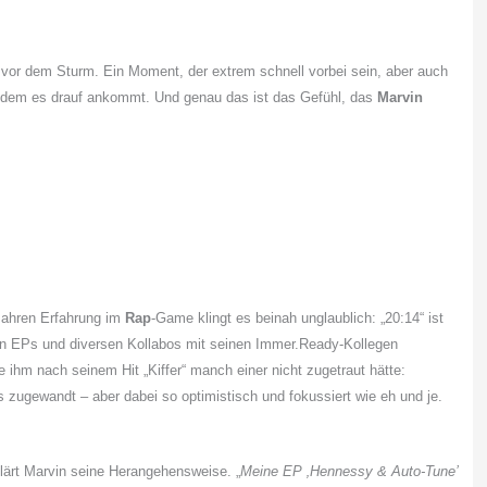
e vor dem Sturm. Ein Moment, der extrem schnell vorbei sein, aber auch
in dem es drauf ankommt. Und genau das ist das Gefühl, das
Marvin
 Jahren Erfahrung im
Rap
-Game klingt es beinah unglaublich: „20:14“ ist
on EPs und diversen Kollabos mit seinen Immer.Ready-Kollegen
die ihm nach seinem Hit „Kiffer“ manch einer nicht zugetraut hätte:
 zugewandt – aber dabei so optimistisch und fokussiert wie eh und je.
klärt Marvin seine Herangehensweise. „
Meine EP ‚Hennessy & Auto-Tune’