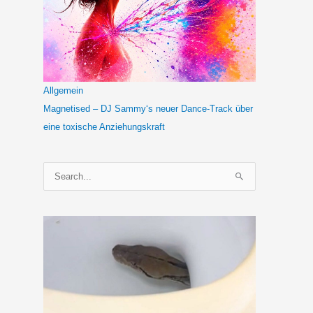
Allgemein
Magnetised – DJ Sammy‘s neuer Dance-Track über
eine toxische Anziehungskraft
S
u
c
h
e
n
n
a