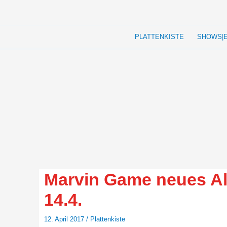
Zum
Inhalt
springen
PLATTENKISTE
SHOWS|
Marvin Game neues A
14.4.
12. April 2017
/
Plattenkiste