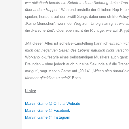
war stilistisch bereits ein Schritt in diese Richtung: keine T
über andere Rapper.“
Während anstelle der üblichen Rap-Eitelk
spielen, herrscht auf den zwölf Songs dabei eine strikte Poli
„Keine Menschen“, wenn der Weg zum Erfolg steinig ist wie auf
die „Falsche Zeit“. Oder eben nicht die Richtige, wie auf „Kryp
„Mit dieser ‚Alles ist scheiße’-Einstellung kann ich
einfach nic
mich den negativen Seiten des Lebens natürlich nicht verschli
Workaholic-Lifestyle eines selbständigen Musikers auch gan
Freunden – ohne jedoch auch nur eine Sekunde auf die Träne
mir gut“
, sagt Marvin Game auf „20:14“.
„Wieso also darauf hin
Moment glücklich zu sein?“
Eben.
Links:
Marvin Game @ Official Website
Marvin Game @ Facebook
Marvin Game @ Instagram