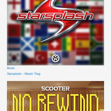
Music
Starsplash – Wavin‘ Flag