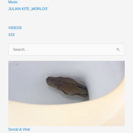
Music
JULIAN KITE „WORLDS“
VIDEOS
333
S
u
c
h
e
n
n
a
c
h
:
Social & Viral