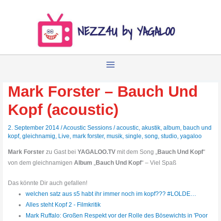
Zum
Inhalt
springen
Mark Forster – Bauch Und
Kopf (acoustic)
2. September 2014
/
Acoustic Sessions
/
acoustic
,
akustik
,
album
,
bauch und
kopf
,
gleichnamig
,
Live
,
mark forster
,
musik
,
single
,
song
,
studio
,
yagaloo
Mark Forster
zu Gast bei
YAGALOO.TV
mit dem Song „
Bauch Und Kopf
“
von dem gleichnamigen
Album
„
Bauch Und Kopf
“ – Viel Spaß
Das könnte Dir auch gefallen!
welchen satz aus s5 habt ihr immer noch im kopf??? #LOLDE…
Alles steht Kopf 2 - Filmkritik
Mark Ruffalo: Großen Respekt vor der Rolle des Bösewichts in 'Poor