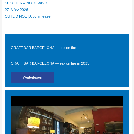
SCOOTER – NO REWIND
27. März 2026
GUTE DINGE | Album Teaser
CRAFT BAR BARCELONA — sex on fire
CRAFT BAR BARCELONA — sex on fire in 2023
Weiterlesen