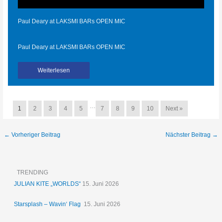
Paul Deary at LAKSMI BARs OPEN MIC
Paul Deary at LAKSMI BARs OPEN MIC
Weiterlesen
…
1
2
3
4
5
7
8
9
10
Next »
←
Vorheriger Beitrag
Nächster Beitrag
→
TRENDING
JULIAN KITE „WORLDS“
15. Juni 2026
Starsplash – Wavin‘ Flag
15. Juni 2026