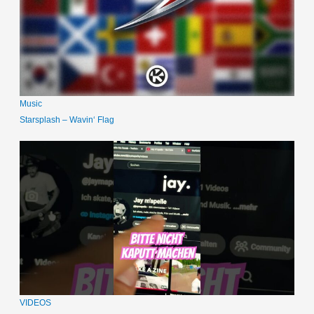
Music
Starsplash – Wavin‘ Flag
VIDEOS