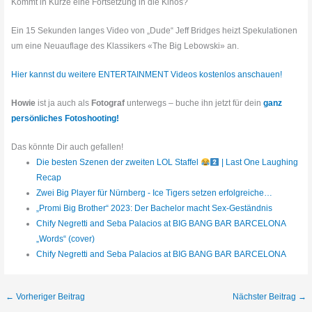
Kommt in Kürze eine Fortsetzung in die Kinos?
Ein 15 Sekunden langes Video von „Dude“ Jeff Bridges heizt Spekulationen
um eine Neuauflage des Klassikers «The Big Lebowski» an.
Hier kannst du weitere ENTERTAINMENT Videos kostenlos anschauen!
Howie
ist ja auch als
Fotograf
unterwegs – buche ihn jetzt für dein
ganz
persönliches Fotoshooting!
Das könnte Dir auch gefallen!
Die besten Szenen der zweiten LOL Staffel
| Last One Laughing
Recap
Zwei Big Player für Nürnberg - Ice Tigers setzen erfolgreiche…
„Promi Big Brother“ 2023: Der Bachelor macht Sex-Geständnis
Chify Negretti and Seba Palacios at BIG BANG BAR BARCELONA
„Words“ (cover)
Chify Negretti and Seba Palacios at BIG BANG BAR BARCELONA
←
Vorheriger Beitrag
Nächster Beitrag
→