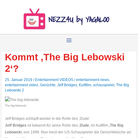
Zum
Inhalt
springen
Kommt ‚The Big Lebowski
2‘?
25. Januar 2019
/
Entertainment VIDEOS
/
entertainment news
,
entertainment video
,
Gerüchte
,
Jeff Bridges
,
Kultfilm
,
schauspieler
,
The Big
Lebowski 2
The-big-lebowski
Jeff Bridges schlüpft wieder in die Rolle des ‚Dude‘
Jeff Bridges
ist bekannt für seine Rolle des ‚
Dude
‚ im Kultfilm
‚The Big
Lebowski
‚ von 1998. Nun heizt der US-Schauspieler die Gerüchteküche an: