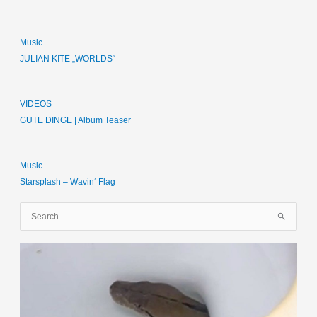
Music
JULIAN KITE „WORLDS“
VIDEOS
GUTE DINGE | Album Teaser
Music
Starsplash – Wavin‘ Flag
S
u
c
h
e
n
n