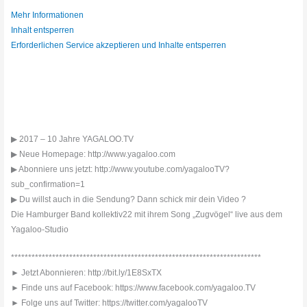
Mehr Informationen
Inhalt entsperren
Erforderlichen Service akzeptieren und Inhalte entsperren
▶ 2017 – 10 Jahre YAGALOO.TV
▶ Neue Homepage: http://www.yagaloo.com
▶ Abonniere uns jetzt: http://www.youtube.com/yagalooTV?
sub_confirmation=1
▶ Du willst auch in die Sendung? Dann schick mir dein Video ?
Die Hamburger Band kollektiv22 mit ihrem Song „Zugvögel“ live aus dem
Yagaloo-Studio
*************************************************************************
► Jetzt Abonnieren: http://bit.ly/1E8SxTX
► Finde uns auf Facebook: https://www.facebook.com/yagaloo.TV
► Folge uns auf Twitter: https://twitter.com/yagalooTV