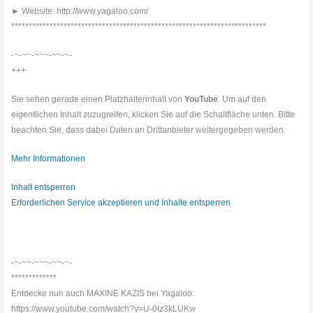
► Website: http://www.yagaloo.com/
*************************************************************************
-~-~~-~~~-~~-~-
+++
Sie sehen gerade einen Platzhalterinhalt von
YouTube
. Um auf den
eigentlichen Inhalt zuzugreifen, klicken Sie auf die Schaltfläche unten. Bitte
beachten Sie, dass dabei Daten an Drittanbieter weitergegeben werden.
Mehr Informationen
Inhalt entsperren
Erforderlichen Service akzeptieren und Inhalte entsperren
-~-~~-~~~-~~-~-
*************
Entdecke nun auch MAXINE KAZIS bei Yagaloo:
https://www.youtube.com/watch?v=U-0Iz3kLUKw