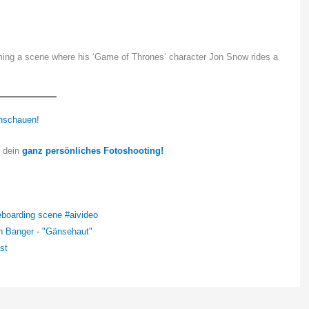
filming a scene where his ‘Game of Thrones’ character Jon Snow rides a
nschauen!
r dein
ganz persönliches Fotoshooting!
eboarding scene #aivideo
en Banger - "Gänsehaut"
st