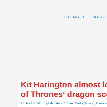
Zum
Inhalt
springen
PLATTENKISTE
SHOWS|
Kit Harington almost l
of Thrones‘ dragon s
17. April 2019
/
English videos
/
Cover Media
,
filming
,
Game of