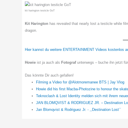
kit harington testicle GoT
Kit Harington
has revealed that nearly lost a testicle while 
dragon.
Hier kannst du weitere ENTERTAINMENT Videos kostenlos a
Howie
ist ja auch als
Fotograf
unterwegs – buche ihn jetzt fü
Das könnte Dir auch gefallen!
Filming a Video for @Alotmoremanee BTS | Jay Vlog
Howie did his first Macba-Photozine to honour the skat
Teknoclash & Lost Identity melden sich mit ihrem neu
JAN BLOMQVIST & RODRIGUEZ JR. – Destination Lo
Jan Blomqvist & Rodriguez Jr. - ,,Destination Lost´´