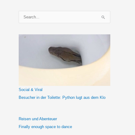
S
u
c
h
e
n
n
a
c
h
Social & Viral
:
Besucher in der Toilette: Python lugt aus dem Klo
Reisen und Abenteuer
Finally enough space to dance