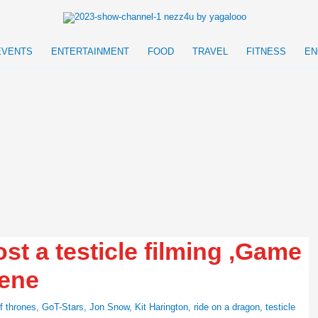
EVENTS
ENTERTAINMENT
FOOD
TRAVEL
FITNESS
EN
ost a testicle filming ‚Game
cene
 thrones
,
GoT-Stars
,
Jon Snow
,
Kit Harington
,
ride on a dragon
,
testicle