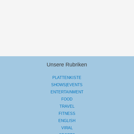
Unsere Rubriken
PLATTENKISTE
SHOWS|EVENTS
ENTERTAINMENT
FOOD
TRAVEL
FITNESS
ENGLISH
VIRAL