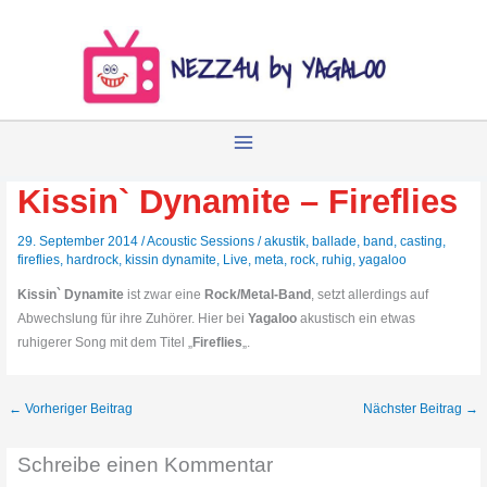
Zum
Inhalt
springen
Kissin` Dynamite – Fireflies
29. September 2014
/
Acoustic Sessions
/
akustik
,
ballade
,
band
,
casting
,
fireflies
,
hardrock
,
kissin dynamite
,
Live
,
meta
,
rock
,
ruhig
,
yagaloo
Kissin` Dynamite
ist zwar eine
Rock/Metal-Band
, setzt allerdings auf
Abwechslung für ihre Zuhörer. Hier bei
Yagaloo
akustisch ein etwas
ruhigerer Song mit dem Titel „
Fireflies
„.
←
Vorheriger Beitrag
Nächster Beitrag
→
Schreibe einen Kommentar