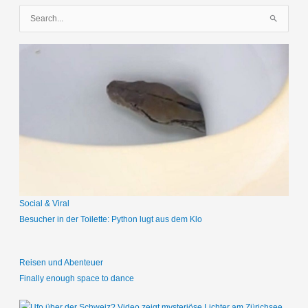
S
u
c
h
e
n
n
a
c
h
:
Social & Viral
Besucher in der Toilette: Python lugt aus dem Klo
Reisen und Abenteuer
Finally enough space to dance