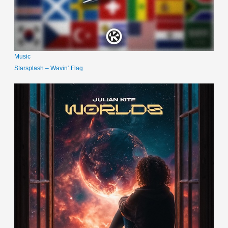
Music
Starsplash – Wavin‘ Flag