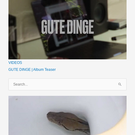
VIDEOS
GUTE DINGE | Album Teaser
S
u
c
h
e
n
n
a