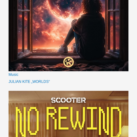
Music
JULIAN KITE „WORLDS“