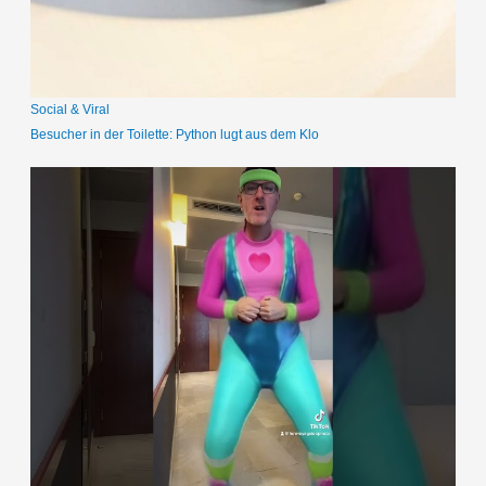
c
h
:
Social & Viral
Besucher in der Toilette: Python lugt aus dem Klo