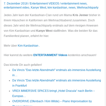
7. Dezember 2018
/
Entertainment VIDEOS
/
entertainment news
,
entertainment video
,
Kanye West
,
kim kardashian
,
news
,
Weihnachtsparty
Jedes Jahr kam der Kardashian-Clan rund um Mama
Kris Jenner
bisher in
ihrem Häuschen in Kalifornien am Weihnachtsabend zusammen. Doch
dieses Jahr wird die Weihnachtsparty erstmals auf dem riesigen Anwesen
von Kim Kardashian und
Kanye West
stattfinden. Was die beiden für das
Familienfest planen, erfahrt ihr hier.
Mehr über
Kim Kardashian .
Hier kannst du weitere
ENTERTAINMENT Videos
kostenlos anschauen!
Das könnte Dir auch gefallen!
Da Vincis "Das letzte Abendmahl" erstmals als immersive Ausstellung
in…
Da Vincis "Das letzte Abendmahl" erstmals als immersive Ausstellung
in Frankfurt
VREX IMMERSIVE SPACES bringt „Hotel Dracula“ nach Berlin –
Europas…
OVERDRIVE (Ofenbach / Kim Wilde) – Piano Improvisation by