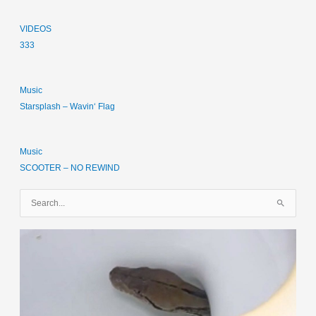
VIDEOS
333
Music
Starsplash – Wavin‘ Flag
Music
SCOOTER – NO REWIND
S
u
c
h
e
n
n
a