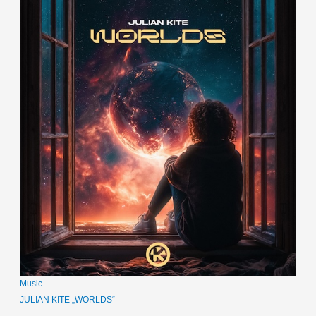
Music
JULIAN KITE „WORLDS“