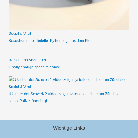
c
h
:
Social & Viral
Besucher in der Toilette: Python lugt aus dem Klo
Reisen und Abenteuer
Finally enough space to dance
Social & Viral
Ufo über der Schweiz? Video zeigt mysteriöse Lichter am Zürichsee –
selbst Polizei überfragt
Wichtige Links