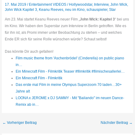
17. Mai 2019
/
Entertainment VIDEOS
/
Hollywoodstar
,
Interview
,
John Wick
,
John Wick Kapitel 3
,
Keanu Reeves
,
neu im Kino
,
schauspieler
,
Star
Am 23. Mai startet Keanu Reeves neuer Film „
John Wick: Kapitel 3
“ bei uns
im Kino. Wir haben den Superstar zum Interview in Berlin getroffen. Wie es
für ihn ist, als Promi immer unter Beobachtung zu stehen – und welches
Ende ER sich für seine Rolle wünschen würde? Schaut selbst!
Das könnte Dir auch gefallen!
Film music theme from 'Aschenbrödel' (Cinderella) on public piano
in…
Ein Minecraft Film - Filmkritik Teaser #filmkritik #filmischesallerlei…
Ein Minecraft Film - Filmkritik
Das erste mal Film in meine Olympus Superzoom 70 laden…30+
Jahre alt
LOONA x JEROME x DJ SAMMY - Mit "Bailando" im neuen Dance-
Remix ab in…
←
Vorheriger Beitrag
Nächster Beitrag
→