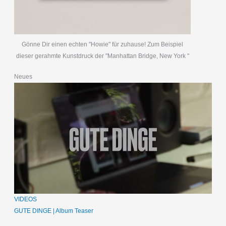
Gönne Dir einen echten "Howie" für zuhause! Zum Beispiel
dieser gerahmte Kunstdruck der "Manhattan Bridge, New York "
Neues
VIDEOS
GUTE DINGE | Album Teaser