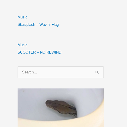
Music
Starsplash – Wavin‘ Flag
Music
SCOOTER – NO REWIND
S
u
c
h
e
n
n
a