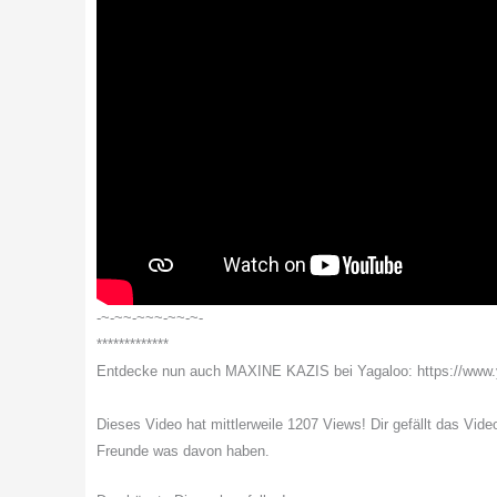
-~-~~-~~~-~~-~-
*************
Entdecke nun auch MAXINE KAZIS bei Yagaloo: https://ww
Dieses Video hat mittlerweile 1207 Views! Dir gefällt das Vide
Freunde was davon haben.