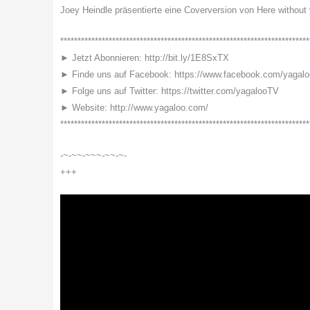
Joey Heindle präsentierte eine Coverversion von Here withou
************************************************************************
► Jetzt Abonnieren: http://bit.ly/1E8SxTX
► Finde uns auf Facebook: https://www.facebook.com/yagal
► Folge uns auf Twitter: https://twitter.com/yagalooTV
► Website: http://www.yagaloo.com/
************************************************************************
-~-~~-~~~-~~-~-
+++