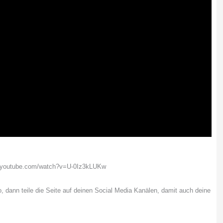
w.youtube.com/watch?v=U-0Iz3kLUKw
o, dann teile die Seite auf deinen Social Media Kanälen, damit auch deine