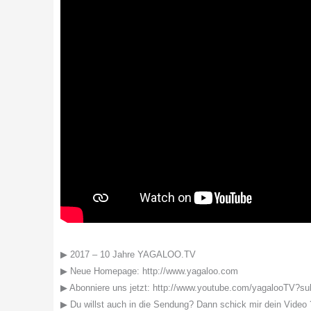
▶ 2017 – 10 Jahre YAGALOO.TV
▶ Neue Homepage: http://www.yagaloo.com
▶ Abonniere uns jetzt: http://www.youtube.com/yagalooTV?su
▶ Du willst auch in die Sendung? Dann schick mir dein Video 