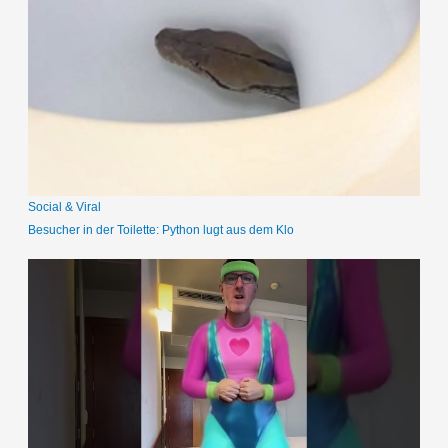
e
n
n
a
c
h
:
Social & Viral
Besucher in der Toilette: Python lugt aus dem Klo