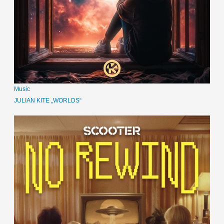
Music
JULIAN KITE „WORLDS“