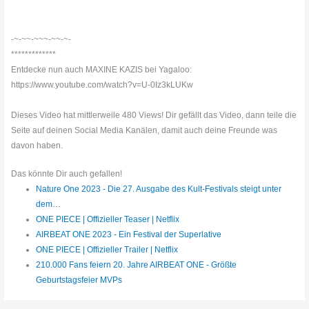
-~-~~-~~~-~~-~-
*************
Entdecke nun auch MAXINE KAZIS bei Yagaloo:
https://www.youtube.com/watch?v=U-0Iz3kLUKw
Dieses Video hat mittlerweile 480 Views! Dir gefällt das Video, dann teile die
Seite auf deinen Social Media Kanälen, damit auch deine Freunde was
davon haben.
Das könnte Dir auch gefallen!
Nature One 2023 - Die 27. Ausgabe des Kult-Festivals steigt unter
dem…
ONE PIECE | Offizieller Teaser | Netflix
AIRBEAT ONE 2023 - Ein Festival der Superlative
ONE PIECE | Offizieller Trailer | Netflix
210.000 Fans feiern 20. Jahre AIRBEAT ONE - Größte
Geburtstagsfeier MVPs