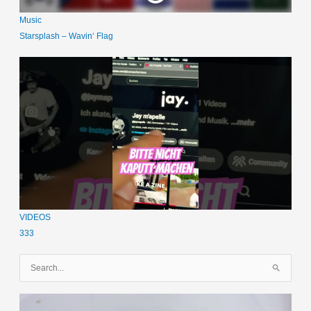
Music
Starsplash – Wavin‘ Flag
VIDEOS
333
S
u
c
h