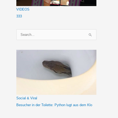
VIDEOS
333
S
u
c
h
e
n
n
a
c
h
Social & Viral
:
Besucher in der Toilette: Python lugt aus dem Klo