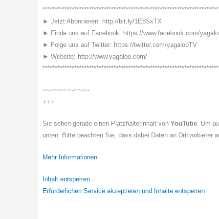
************************************************************************
► Jetzt Abonnieren: http://bit.ly/1E8SxTX
► Finde uns auf Facebook: https://www.facebook.com/yagal
► Folge uns auf Twitter: https://twitter.com/yagalooTV
► Website: http://www.yagaloo.com/
************************************************************************
-~-~~-~~~-~~-~-
+++
Sie sehen gerade einen Platzhalterinhalt von
YouTube
. Um au
unten. Bitte beachten Sie, dass dabei Daten an Drittanbieter 
Mehr Informationen
Inhalt entsperren
Erforderlichen Service akzeptieren und Inhalte entsperren