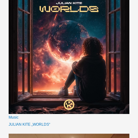
Music
JULIAN KITE „WORLDS“