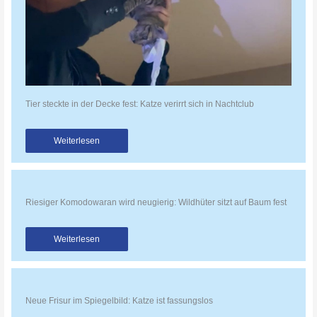
Tier steckte in der Decke fest: Katze verirrt sich in Nachtclub
Weiterlesen
Riesiger Komodowaran wird neugierig: Wildhüter sitzt auf Baum fest
Weiterlesen
Neue Frisur im Spiegelbild: Katze ist fassungslos