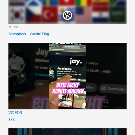
Music
Starsplash – Wavin‘ Flag
VIDEOS
333