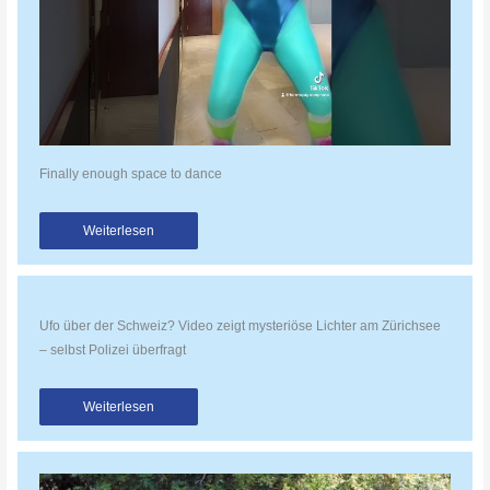
Finally enough space to dance
Weiterlesen
Ufo über der Schweiz? Video zeigt mysteriöse Lichter am Zürichsee
– selbst Polizei überfragt
Weiterlesen