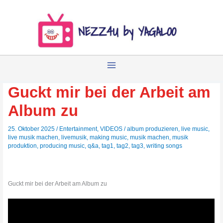
Zum
Inhalt
springen
Guckt mir bei der Arbeit am
Album zu
25. Oktober 2025
/
Entertainment
,
VIDEOS
/
album produzieren
,
live music
,
live musik machen
,
livemusik
,
making music
,
musik machen
,
musik
produktion
,
producing music
,
q&a
,
tag1
,
tag2
,
tag3
,
writing songs
Guckt mir bei der Arbeit am Album zu