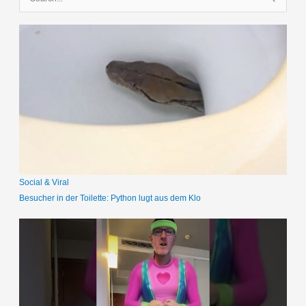
u
c
h
e
n
n
a
c
h
:
Social & Viral
Besucher in der Toilette: Python lugt aus dem Klo