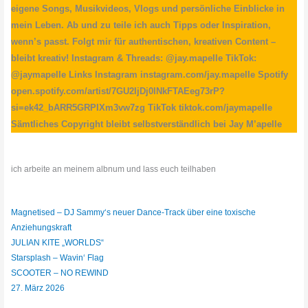
eigene Songs, Musikvideos, Vlogs und persönliche Einblicke in
mein Leben. Ab und zu teile ich auch Tipps oder Inspiration,
wenn’s passt. Folgt mir für authentischen, kreativen Content –
bleibt kreativ! Instagram & Threads: @jay.mapelle TikTok:
@jaymapelle Links Instagram instagram.com/jay.mapelle Spotify
open.spotify.com/artist/7GU2IjDj0lNkFTAEeg73rP?
si=ek42_bARR5GRPIXm3vw7zg TikTok tiktok.com/jaymapelle
Sämtliches Copyright bleibt selbstverständlich bei Jay M’apelle
ich arbeite an meinem albnum und lass euch teilhaben
Magnetised – DJ Sammy‘s neuer Dance-Track über eine toxische
Anziehungskraft
JULIAN KITE „WORLDS“
Starsplash – Wavin‘ Flag
SCOOTER – NO REWIND
27. März 2026