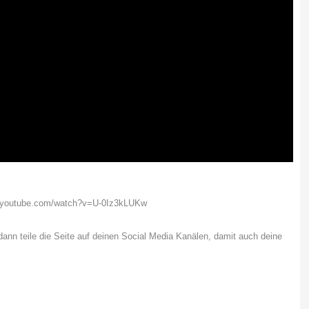
w.youtube.com/watch?v=U-0Iz3kLUKw
 dann teile die Seite auf deinen Social Media Kanälen, damit auch deine