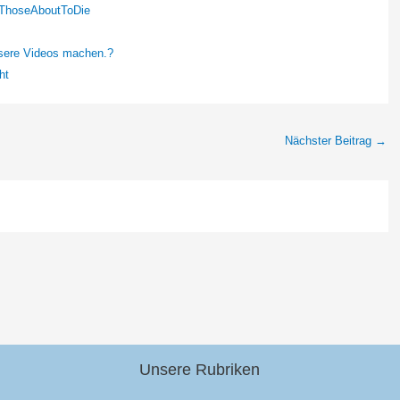
ThoseAboutToDie
ssere Videos machen.?
ht
Nächster Beitrag
→
Unsere Rubriken