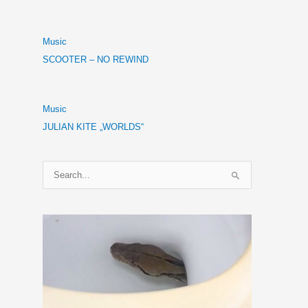
Music
SCOOTER – NO REWIND
Music
JULIAN KITE „WORLDS“
S
u
c
h
e
n
n
a