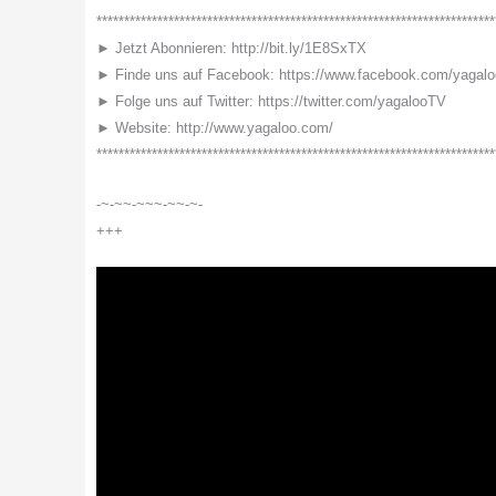
************************************************************************
► Jetzt Abonnieren: http://bit.ly/1E8SxTX
► Finde uns auf Facebook: https://www.facebook.com/yagal
► Folge uns auf Twitter: https://twitter.com/yagalooTV
► Website: http://www.yagaloo.com/
************************************************************************
-~-~~-~~~-~~-~-
+++