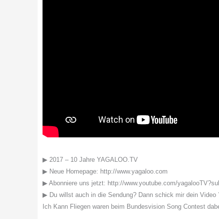
▶ 2017 – 10 Jahre YAGALOO.TV
▶ Neue Homepage: http://www.yagaloo.com
▶ Abonniere uns jetzt: http://www.youtube.com/yagalooTV?su
▶ Du willst auch in die Sendung? Dann schick mir dein Video 
Ich Kann Fliegen waren beim Bundesvision Song Contest dabei 