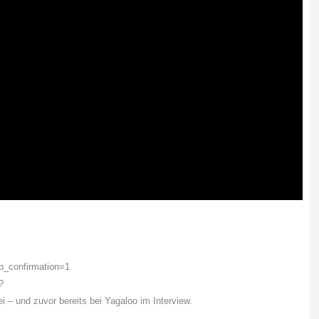
b_confirmation=1
?
– und zuvor bereits bei Yagaloo im Interview.