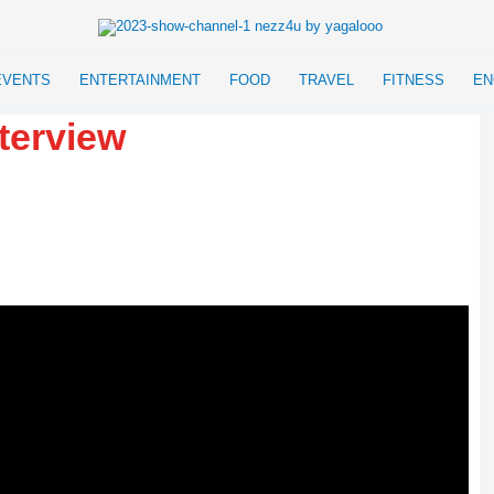
EVENTS
ENTERTAINMENT
FOOD
TRAVEL
FITNESS
EN
terview