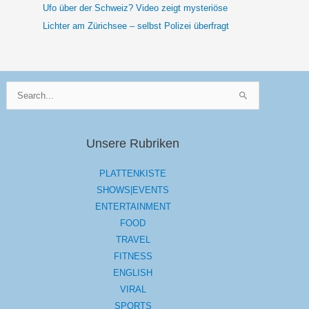
Ufo über der Schweiz? Video zeigt mysteriöse
Lichter am Zürichsee – selbst Polizei überfragt
Suchen
nach:
Unsere Rubriken
PLATTENKISTE
SHOWS|EVENTS
ENTERTAINMENT
FOOD
TRAVEL
FITNESS
ENGLISH
VIRAL
SPORTS