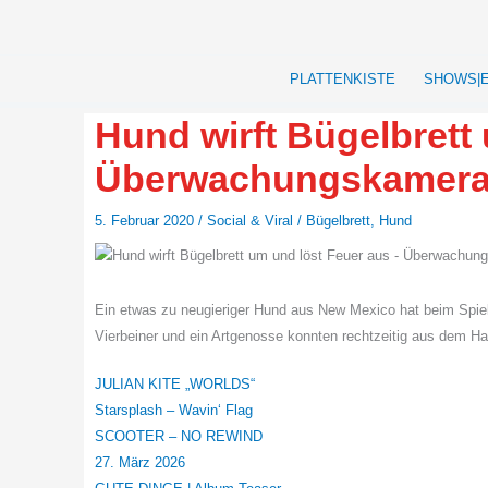
Zum
Inhalt
springen
PLATTENKISTE
SHOWS|
Hund wirft Bügelbrett
Überwachungskamera 
5. Februar 2020
/
Social & Viral
/
Bügelbrett
,
Hund
Ein etwas zu neugieriger Hund aus New Mexico hat beim Spiel
Vierbeiner und ein Artgenosse konnten rechtzeitig aus dem 
JULIAN KITE „WORLDS“
Starsplash – Wavin‘ Flag
SCOOTER – NO REWIND
27. März 2026