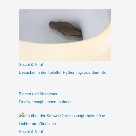
c
h
e
n
n
a
c
h
Social & Viral
:
Besucher in der Toilette: Python lugt aus dem Klo
Reisen und Abenteuer
Finally enough space to dance
Social & Viral