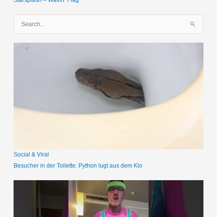
Starsplash – Wavin‘ Flag
S
u
c
h
e
n
n
a
c
h
:
Social & Viral
Besucher in der Toilette: Python lugt aus dem Klo