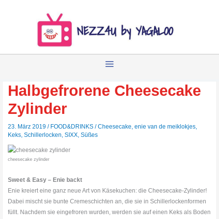
Zum
Inhalt
springen
Halbgefrorene Cheesecake
Zylinder
23. März 2019
/
FOOD&DRINKS
/
Cheesecake
,
enie van de meiklokjes
,
Keks
,
Schillerlocken
,
SIXX
,
Süßes
cheesecake zylinder
Sweet & Easy – Enie backt
Enie kreiert eine ganz neue Art von Käsekuchen: die Cheesecake-Zylinder!
Dabei mischt sie bunte Cremeschichten an, die sie in Schillerlockenformen
füllt. Nachdem sie eingefroren wurden, werden sie auf einen Keks als Boden