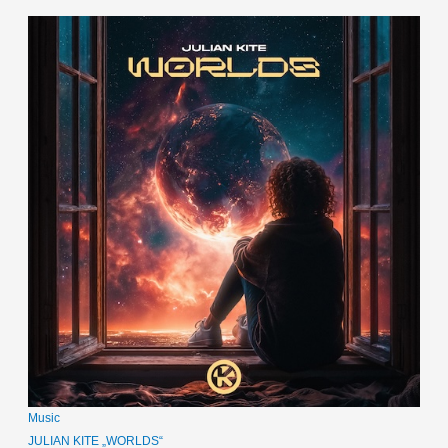
Music
JULIAN KITE „WORLDS“