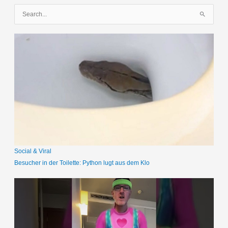
S
u
c
h
e
n
n
a
c
h
:
Social & Viral
Besucher in der Toilette: Python lugt aus dem Klo