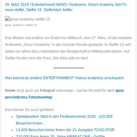
28. März 2019
/
Entertainment NEWS
/
Ärzteserie
,
Grey's Anatomy
,
itsinTV
,
neue staffel
,
Staffel 15
,
Staffelstart
,
twitter
greys anatomy staffel 15
Das Warten hat endlich ein Ende! Am Mittwoch, den 27. März, ist die beliebte
Ärzteserie „Grey’s Anatomy“ in die nächste Runde gestartet. In Staffel 15 soll
dabei vor allem das Liebesleben der Belegschaft im Mittelpunkt stehen. Auf
Twitter freuten sich die Fans. Alle Infos gibt es hier!
Hier kannst du weitere ENTERTAINMENT Videos kostenlos anschauen!
Howie
ist ja auch als
Fotograf
unterwegs – buche ihn jetzt für dein
ganz
persönliches Fotoshooting!
Das könnte Dir auch gefallen!
Spektakulärer Start in den Festivalsommer 2026 - 120.000
Besucher:innen…
14.000 Besucher:innen feiern die 15. Ausgabe TOXICATOR
210.000 Fans feiern 20. Jahre AIRBEAT ONE - Größte