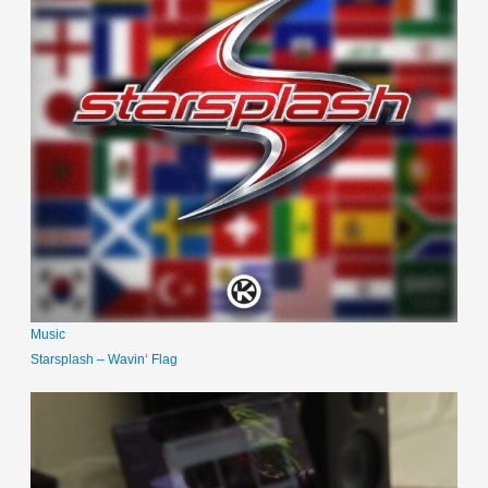
Music
Starsplash – Wavin‘ Flag