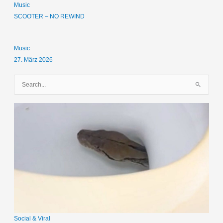
Music
SCOOTER – NO REWIND
Music
27. März 2026
S
u
c
h
e
n
n
a
c
h
:
Social & Viral