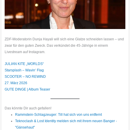
ZDF-Moderatorin Dunja Hayali will sich eine Glatze schneiden lassen – und
zwar für den guten Zweck. Das verkündet die 45-Jährige in einem
Livestream auf Instagram.
JULIAN KITE „WORLDS“
Starsplash – Wavin‘ Flag
SCOOTER – NO REWIND
27. März 2026
GUTE DINGE | Album Teaser
Das könnte Dir auch gefallen!
Rammstein-Schlagzeuger: Till hat sich von uns entfernt
Teknoclash & Lost Identity melden sich mit ihrem neuen Banger -
"Gänsehaut"