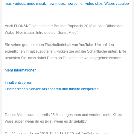
musikvideos
,
neue musik
,
new music
,
newcomer
,
video clips
,
Wabe
,
yagaloo
Auch FLONSKE stand bei der Berliner Popnacht 2018 auf der Bühne der
Wabe. Hier ist sein Intro und der Song „Flieg“
Sie sehen gerade einen Platzhalterinhalt von
YouTube
. Um auf den
eigentlichen Inhalt zuzugreifen, klicken Sie auf die Schaltfläche unten. Bitte
beachten Sie, dass dabei Daten an Drittanbieter weitergegeben werden.
Mehr Informationen
Inhalt entsperren
Erforderlichen Service akzeptieren und Inhalte entsperren
Dieses Video wurde bereits 95 Mal angesehen und verdient mehr Klicks.
Wäre super, wenn du es teilst, wenn es dir gefällt!?
Das Video wurde am 2018-11-24 18:33:20 auf YouTube gepostet.