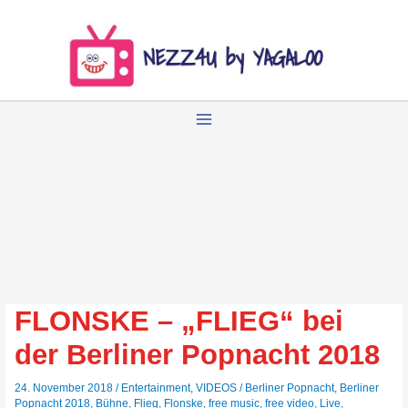
Zum
Inhalt
springen
FLONSKE – „FLIEG“ bei
der Berliner Popnacht 2018
24. November 2018
/
Entertainment
,
VIDEOS
/
Berliner Popnacht
,
Berliner
Popnacht 2018
,
Bühne
,
Flieg
,
Flonske
,
free music
,
free video
,
Live
,