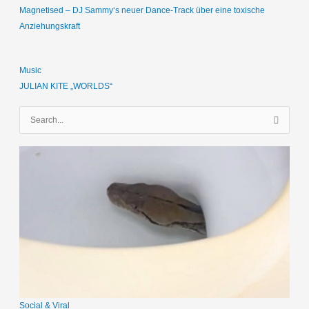
Magnetised – DJ Sammy‘s neuer Dance-Track über eine toxische
Anziehungskraft
Music
JULIAN KITE „WORLDS“
S
u
c
h
e
n
n
a
c
h
:
Social & Viral