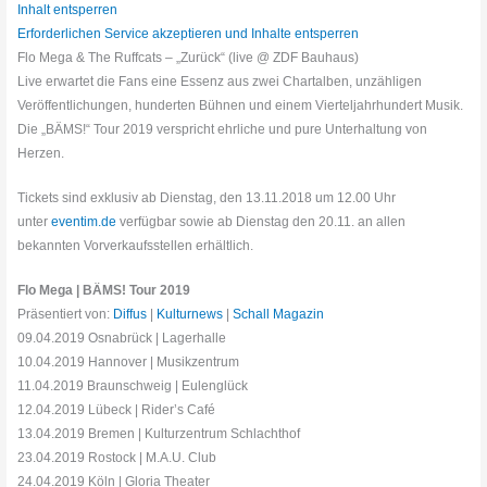
Inhalt entsperren
Erforderlichen Service akzeptieren und Inhalte entsperren
Flo Mega & The Ruffcats – „Zurück“ (live @ ZDF Bauhaus)
Live erwartet die Fans eine Essenz aus zwei Chartalben, unzähligen
Veröffentlichungen, hunderten Bühnen und einem Vierteljahrhundert Musik.
Die „BÄMS!“ Tour 2019 verspricht ehrliche und pure Unterhaltung von
Herzen.
Tickets sind exklusiv ab Dienstag, den 13.11.2018 um 12.00 Uhr
unter
eventim.de
verfügbar sowie ab Dienstag den 20.11. an allen
bekannten Vorverkaufsstellen erhältlich.
Flo Mega | BÄMS! Tour 2019
Präsentiert von:
Diffus
|
Kulturnews
|
Schall Magazin
09.04.2019 Osnabrück | Lagerhalle
10.04.2019 Hannover | Musikzentrum
11.04.2019 Braunschweig | Eulenglück
12.04.2019 Lübeck | Rider’s Café
13.04.2019 Bremen | Kulturzentrum Schlachthof
23.04.2019 Rostock | M.A.U. Club
24.04.2019 Köln | Gloria Theater