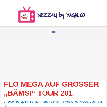
Zum
Inhalt
springen
FLO MEGA AUF GROSSER
„BÄMS!“ TOUR 201
7. November 2018
/
Konzert-Tipps
/
Bäms!
,
Flo Mega
,
Four Artists
,
Live
,
Tour
2019