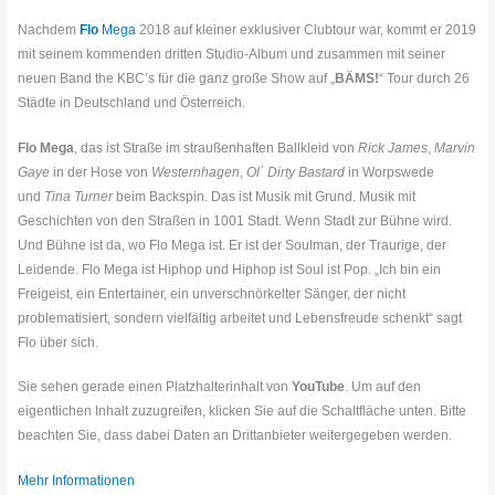
Nachdem
Flo
Mega
2018 auf kleiner exklusiver Clubtour war, kommt er 2019
mit seinem kommenden dritten Studio-Album und zusammen mit seiner
neuen Band the KBC’s für die ganz große Show auf „
BÄMS!
“ Tour durch 26
Städte in Deutschland und Österreich.
Flo Mega
, das ist Straße im straußenhaften Ballkleid von
Rick James
,
Marvin
Gaye
in der Hose von
Westernhagen
,
Ol´ Dirty Bastard
in Worpswede
und
Tina Turner
beim Backspin. Das ist Musik mit Grund. Musik mit
Geschichten von den Straßen in 1001 Stadt. Wenn Stadt zur Bühne wird.
Und Bühne ist da, wo Flo Mega ist. Er ist der Soulman, der Traurige, der
Leidende. Flo Mega ist Hiphop und Hiphop ist Soul ist Pop. „Ich bin ein
Freigeist, ein Entertainer, ein unverschnörkelter Sänger, der nicht
problematisiert, sondern vielfältig arbeitet und Lebensfreude schenkt“ sagt
Flo über sich.
Sie sehen gerade einen Platzhalterinhalt von
YouTube
. Um auf den
eigentlichen Inhalt zuzugreifen, klicken Sie auf die Schaltfläche unten. Bitte
beachten Sie, dass dabei Daten an Drittanbieter weitergegeben werden.
Mehr Informationen