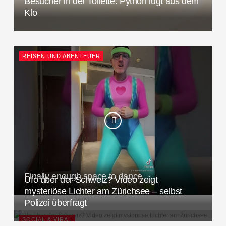
Besucher in der Toilette: Python lugt aus dem
h
Klo
:
REISEN UND ABENTEUER
Finally enough space to dance
Ufo über der Schweiz? Video zeigt
mysteriöse Lichter am Zürichsee – selbst
Polizei überfragt
SOCIAL & VIRAL