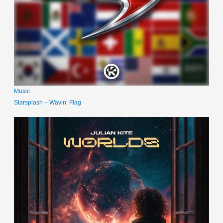
Music
Starsplash – Wavin‘ Flag