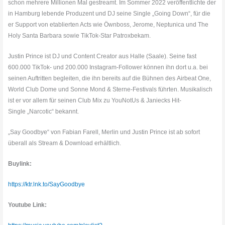
schon mehrere Millionen Mal gestreamt. Im Sommer 2022 veröffentlichte der
in Hamburg lebende Produzent und DJ seine Single „Going Down“, für die
er Support von etablierten Acts wie Öwnboss, Jerome, Neptunica und The
Holy Santa Barbara sowie TikTok-Star Patroxbekam.
Justin Prince ist DJ und Content Creator aus Halle (Saale). Seine fast
600.000 TikTok- und 200.000 Instagram-Follower können ihn dort u.a. bei
seinen Auftritten begleiten, die ihn bereits auf die Bühnen des Airbeat One,
World Club Dome und Sonne Mond & Sterne-Festivals führten. Musikalisch
ist er vor allem für seinen Club Mix zu YouNotUs & Janiecks Hit-
Single „Narcotic“ bekannt.
„Say Goodbye“ von Fabian Farell, Merlin und Justin Prince ist ab sofort
überall als Stream & Download erhältlich.
Buylink:
https://ktr.lnk.to/SayGoodbye
Youtube Link: