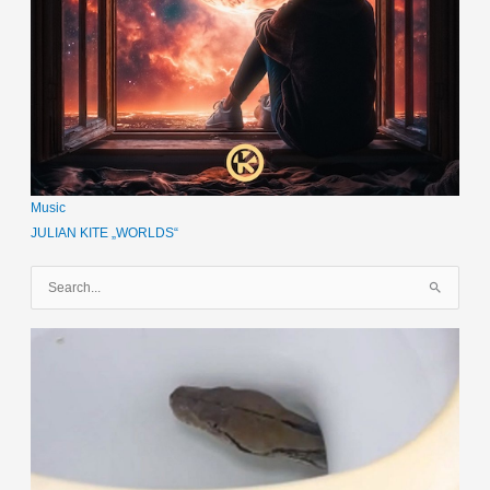
Music
JULIAN KITE „WORLDS“
S
u
c
h
e
n
n
a
c