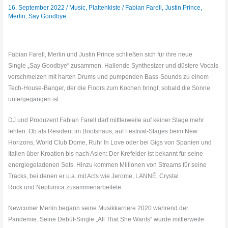
16. September 2022
/
Music
,
Plattenkiste
/
Fabian Farell
,
Justin Prince
,
Merlin
,
Say Goodbye
Fabian Farell, Merlin und Justin Prince schließen sich für ihre neue
Single „Say Goodbye“ zusammen. Hallende Synthesizer und düstere Vocals
verschmelzen mit harten Drums und pumpenden Bass-Sounds zu einem
Tech-House-Banger, der die Floors zum Kochen bringt, sobald die Sonne
untergegangen ist.
DJ und Produzent Fabian Farell darf mittlerweile auf keiner Stage mehr
fehlen. Ob als Resident im Bootshaus, auf Festival-Stages beim New
Horizons, World Club Dome, Ruhr In Love oder bei Gigs von Spanien und
Italien über Kroatien bis nach Asien: Der Krefelder ist bekannt für seine
energiegeladenen Sets. Hinzu kommen Millionen von Streams für seine
Tracks, bei denen er u.a. mit Acts wie Jerome, LANNÉ, Crystal
Rock und Neptunica zusammenarbeitete.
Newcomer Merlin begann seine Musikkarriere 2020 während der
Pandemie. Seine Debüt-Single „All That She Wants“ wurde mittlerweile