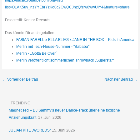
https://music.youtube.com/playlist?
list=OLAK5uy_nzYYEbrYzKo0c2GwQCJnzQfziw8wwUiY4&feature=share
Fotocredit: Kontor Records
Das könnte Dir auch gefallen!
FABIAN FARELL x ELLA ELIAS x JANE IN THE BOX – Kids In America
Merlin mit Tech-House-Nummer - "Bababa"
Merlin - ,,Gotta Be Over´
Merlin veröffentlicht sommerlichen Throwback „Superstar“
←
Vorheriger Beitrag
Nächster Beitrag
→
TRENDING
Magnetised – DJ Sammy‘s neuer Dance-Track über eine toxische
Anziehungskraft
17. Juni 2026
JULIAN KITE „WORLDS“
15. Juni 2026