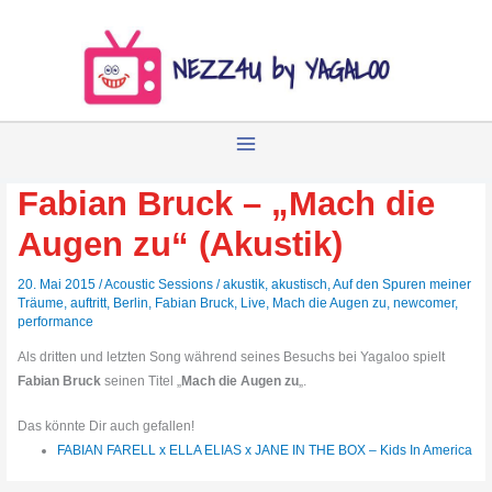
Zum
Inhalt
springen
Fabian Bruck – „Mach die
Augen zu“ (Akustik)
20. Mai 2015
/
Acoustic Sessions
/
akustik
,
akustisch
,
Auf den Spuren meiner
Träume
,
auftritt
,
Berlin
,
Fabian Bruck
,
Live
,
Mach die Augen zu
,
newcomer
,
performance
Als dritten und letzten Song während seines Besuchs bei Yagaloo spielt
Fabian Bruck
seinen Titel „
Mach die Augen zu
„.
Das könnte Dir auch gefallen!
FABIAN FARELL x ELLA ELIAS x JANE IN THE BOX – Kids In America