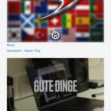
Music
Starsplash – Wavin‘ Flag