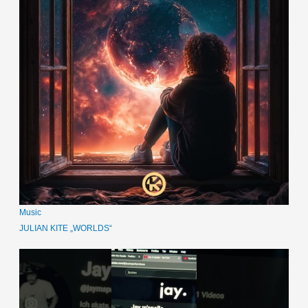
Music
JULIAN KITE „WORLDS“