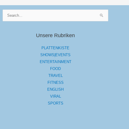
Suchen
nach:
Unsere Rubriken
PLATTENKISTE
SHOWS|EVENTS
ENTERTAINMENT
FOOD
TRAVEL
FITNESS
ENGLISH
VIRAL
SPORTS