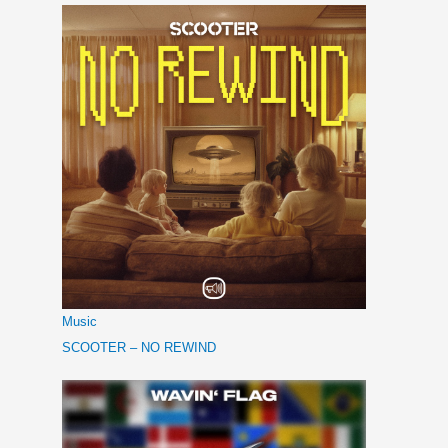
Music
SCOOTER – NO REWIND