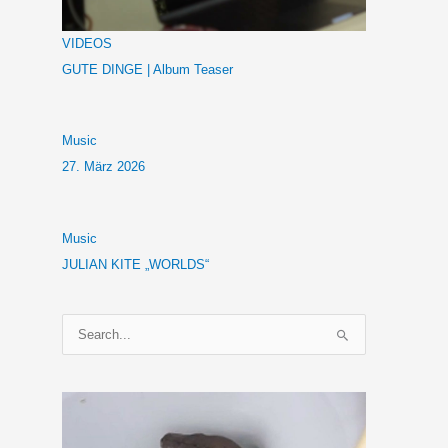
VIDEOS
GUTE DINGE | Album Teaser
Music
27. März 2026
Music
JULIAN KITE „WORLDS“
S
u
c
h
e