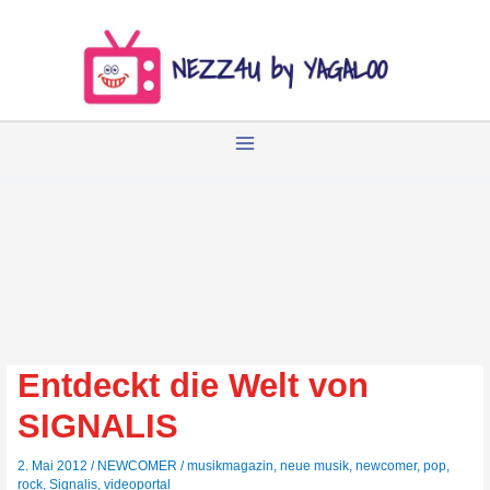
Zum
Inhalt
springen
Entdeckt die Welt von
SIGNALIS
2. Mai 2012
/
NEWCOMER
/
musikmagazin
,
neue musik
,
newcomer
,
pop
,
rock
,
Signalis
,
videoportal