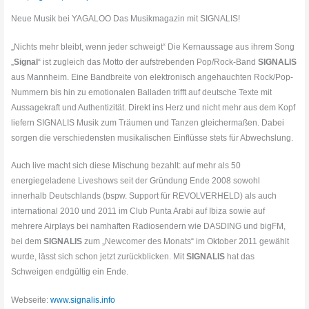
Neue Musik bei YAGALOO Das Musikmagazin mit SIGNALIS!
„Nichts mehr bleibt, wenn jeder schweigt“ Die Kernaussage aus ihrem Song
„
Signal
“ ist zugleich das Motto der aufstrebenden Pop/Rock-Band
SIGNALIS
aus Mannheim. Eine Bandbreite von elektronisch angehauchten Rock/Pop-
Nummern bis hin zu emotionalen Balladen trifft auf deutsche Texte mit
Aussagekraft und Authentizität. Direkt ins Herz und nicht mehr aus dem Kopf
liefern SIGNALIS Musik zum Träumen und Tanzen gleichermaßen. Dabei
sorgen die verschiedensten musikalischen Einflüsse stets für Abwechslung.
Auch live macht sich diese Mischung bezahlt: auf mehr als 50
energiegeladene Liveshows seit der Gründung Ende 2008 sowohl
innerhalb Deutschlands (bspw. Support für REVOLVERHELD) als auch
international 2010 und 2011 im Club Punta Arabi auf Ibiza sowie auf
mehrere Airplays bei namhaften Radiosendern wie DASDING und bigFM,
bei dem
SIGNALIS
zum „Newcomer des Monats“ im Oktober 2011 gewählt
wurde, lässt sich schon jetzt zurückblicken. Mit
SIGNALIS
hat das
Schweigen endgültig ein Ende.
Webseite:
www.signalis.info