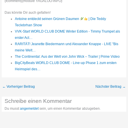
{fcomment}{module YAGALOO-INFO}
Das könnte Dir auch gefallen!
Antoine entdeckt seinen Grünen Daumen
| Die Teddy
Teclebrhan Show
VVK-Start WORLD CLUB DOME Winter Edition - Timmy Trumpet als
erster Act…
RARITÄT! Jeanette Biedermann und Alexander Knappe - LIVE "Bis
meine Welt…
The Continental: Aus der Welt von John Wick – Trailer | Prime Video
BigCityBeats WORLD CLUB DOME - Line-up Phase 1 zum ersten
Heimspiel des…
←
Vorheriger Beitrag
Nächster Beitrag
→
Schreibe einen Kommentar
Du musst
angemeldet
sein, um einen Kommentar abzugeben.