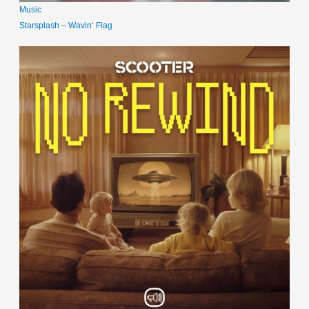
Music
Starsplash – Wavin‘ Flag