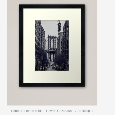
Gönne Dir einen echten "Howie" für zuhause! Zum Beispiel