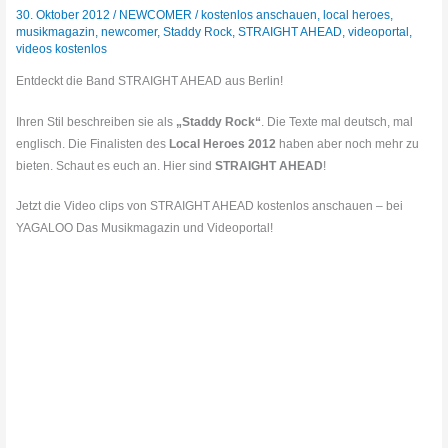
30. Oktober 2012
/
NEWCOMER
/
kostenlos anschauen
,
local heroes
,
musikmagazin
,
newcomer
,
Staddy Rock
,
STRAIGHT AHEAD
,
videoportal
,
videos kostenlos
Entdeckt die Band STRAIGHT AHEAD aus Berlin!
Ihren Stil beschreiben sie als
„Staddy Rock“
. Die Texte mal deutsch, mal
englisch. Die Finalisten des
Local Heroes 2012
haben aber noch mehr zu
bieten. Schaut es euch an. Hier sind
STRAIGHT AHEAD
!
Jetzt die Video clips von STRAIGHT AHEAD kostenlos anschauen – bei
YAGALOO Das Musikmagazin und Videoportal!