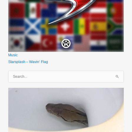
Music
Starsplash – Wavin‘ Flag
S
u
c
h
e
n
n
a
c