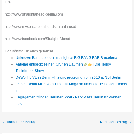
Links:
http://www.straightahead-berlin.com
http://www.myspace.com/bandstraightahead
http://www.facebook.com/Straight-Ahead
Das könnte Dir auch gefallen!
Unknown Band at open mic night at BIG BANG BAR Barcelona
Antoine entdeckt seinen Grünen Daumen
| Die Teddy
Teclebrhan Show
DeWolff LIVE in Berlin - historic recording from 2010 at NBI Berlin
art’otel Berlin Mitte vom TimeOut Magazin unter die 15 besten Hotels
in…
Engagement für den Berliner Sport - Park Plaza Berlin ist Partner
des…
←
Vorheriger Beitrag
Nächster Beitrag
→