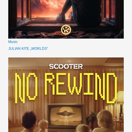
Music
JULIAN KITE „WORLDS“