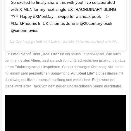
So excited to finally share this with you! I’ve collaborated
with X-MEN for my next single EXTRAORDINARY BEING
??‍♀ Happy #XMenDay – swipe for a sneak peek —>
#DarkPhoenix In UK cinemas June 5 @20centuryfoxuk
@xmenmovies
Ein Beitrag geteilt von
Emeli Sandé
(@emelisande) am
Mai 13, 2019 um 9:01 PDT
Für
Emeli
Sandé
steht
„Real Life“
für ein neues Lebenskapitel. Wie auch
bei ihren letzten Alben, lässt sie sich von unterschiedlichen Erfahrungen aus
ihrem Erfahrungsschatz inspirieren. Genau deswegen überzeugt sie immer
mit einem sehr persönlichen Songwriting. Auf „
Real Life“
gibt es dieses mit
durchweg positiver Lebenseinstellung und weiblichem Empowerment.
Dabei wird jeder Track von dem neuen und furchtlosen Sound durchflutet.