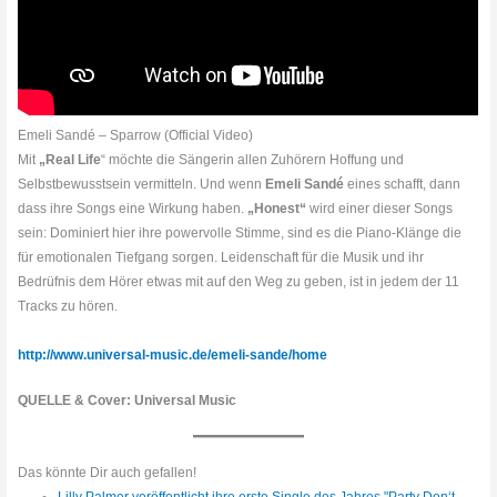
Emeli Sandé – Sparrow (Official Video)
Mit
„Real Life
“ möchte die Sängerin allen Zuhörern Hoffung und
Selbstbewusstsein vermitteln. Und wenn
Emeli Sandé
eines schafft, dann
dass ihre Songs eine Wirkung haben.
„Honest“
wird einer dieser Songs
sein: Dominiert hier ihre powervolle Stimme, sind es die Piano-Klänge die
für emotionalen Tiefgang sorgen. Leidenschaft für die Musik und ihr
Bedrüfnis dem Hörer etwas mit auf den Weg zu geben, ist in jedem der 11
Tracks zu hören.
http://www.universal-music.de/emeli-sande/home
QUELLE & Cover: Universal Music
Das könnte Dir auch gefallen!
Lilly Palmer veröffentlicht ihre erste Single des Jahres "Party Don‘t…