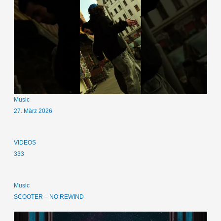
Music
27. März 2026
VIDEOS
333
Music
SCOOTER – NO REWIND