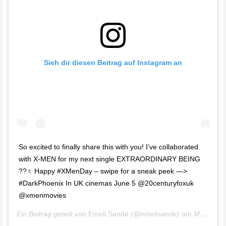
Sieh dir diesen Beitrag auf Instagram an
So excited to finally share this with you! I’ve collaborated
with X-MEN for my next single EXTRAORDINARY BEING
??‍♀ Happy #XMenDay – swipe for a sneak peek —>
#DarkPhoenix In UK cinemas June 5 @20centuryfoxuk
@xmenmovies
Ein Beitrag geteilt von
Emeli Sandé
(@emelisande) am
Mai 13, 2019 um 9:01 PDT