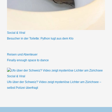
a
c
h
:
Social & Viral
Besucher in der Toilette: Python lugt aus dem Klo
Reisen und Abenteuer
Finally enough space to dance
Social & Viral
Ufo über der Schweiz? Video zeigt mysteriöse Lichter am Zürichsee –
selbst Polizei überfragt