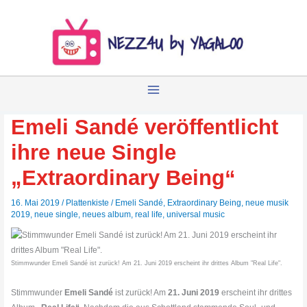
Zum
Inhalt
springen
Emeli Sandé veröffentlicht
ihre neue Single
„Extraordinary Being“
16. Mai 2019
/
Plattenkiste
/
Emeli Sandé
,
Extraordinary Being
,
neue musik
2019
,
neue single
,
neues album
,
real life
,
universal music
Stimmwunder Emeli Sandé ist zurück! Am 21. Juni 2019 erscheint ihr drittes Album "Real Life".
Stimmwunder
Emeli Sandé
ist zurück! Am
21. Juni 2019
erscheint ihr drittes