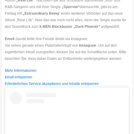
Album
„Real Life“
. Nachdem die aus Schottland stammende Soul- und
R&B-Sängerin uns mit ihrer Single
„Sparrow“
überraschte, gibt es am
Freitag mit
„Extraordinary Being
“ einen weiteren Vorboten auf das neue
Album „Real Life“. Aber das war noch nicht alles, denn die Single wurde für
den Soundtrack zum
X-MEN Blockbuster „Dark Phoenix“
aufgewählt.
Emeli
Sandé teilte ihre Freude direkt via Instagram.
Sie sehen gerade einen Platzhalterinhalt von
Instagram
. Um auf den
eigentlichen Inhalt zuzugreifen, klicken Sie auf die Schaltfläche unten. Bitte
beachten Sie, dass dabei Daten an Drittanbieter weitergegeben werden.
Mehr Informationen
Inhalt entsperren
Erforderlichen Service akzeptieren und Inhalte entsperren