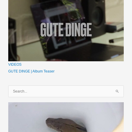
VIDEOS
GUTE DINGE | Album Teaser
S
u
c
h
e
n
n