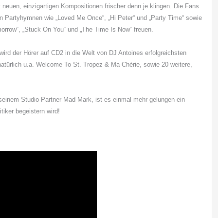
neuen, einzigartigen Kompositionen frischer denn je klingen. Die Fans
n Partyhymnen wie „Loved Me Once“, „Hi Peter“ und „Party Time“ sowie
orrow“, „Stuck On You“ und „The Time Is Now“ freuen.
wird der Hörer auf CD2 in die Welt von DJ Antoines erfolgreichsten
 natürlich u.a. Welcome To St. Tropez & Ma Chérie, sowie 20 weitere,
inem Studio-Partner Mad Mark, ist es einmal mehr gelungen ein
iker begeistern wird!