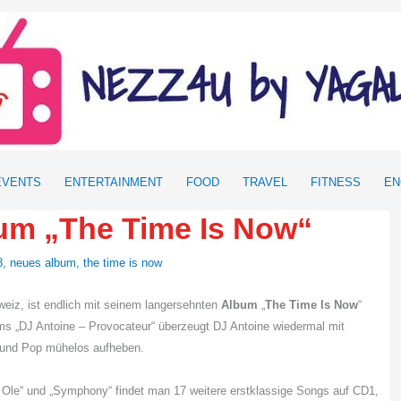
EVENTS
ENTERTAINMENT
FOOD
TRAVEL
FITNESS
EN
um „The Time Is Now“
8
,
neues album
,
the time is now
weiz, ist endlich mit seinem langersehnten
Album
„
The Time Is Now
“
ms „DJ Antoine – Provocateur“ überzeugt DJ Antoine wiedermal mit
 und Pop mühelos aufheben.
le Ole“ und „Symphony“ findet man 17 weitere erstklassige Songs auf CD1,