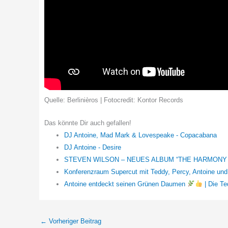
Quelle: Berlinièros | Fotocredit: Kontor Records
Das könnte Dir auch gefallen!
DJ Antoine, Mad Mark & Lovespeake - Copacabana
DJ Antoine - Desire
STEVEN WILSON – NEUES ALBUM “THE HARMONY
Konferenzraum Supercut mit Teddy, Percy, Antoine und
Antoine entdeckt seinen Grünen Daumen
| Die T
←
Vorheriger Beitrag