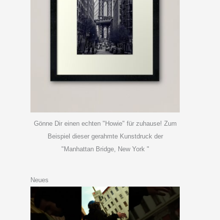
Gönne Dir einen echten "Howie" für zuhause! Zum
Beispiel dieser gerahmte Kunstdruck der
"Manhattan Bridge, New York "
Neues