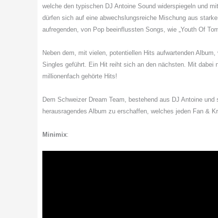
welche den typischen DJ Antoine Sound widerspiegeln und mit 
dürfen sich auf eine abwechslungsreiche Mischung aus starke
aufregenden, von Pop beeinflussten Songs, wie „Youth Of Tom
Neben dem, mit vielen, potentiellen Hits aufwartenden Album, 
Singles geführt. Ein Hit reiht sich an den nächsten. Mit dabei
millionenfach gehörte Hits!
Dem Schweizer Dream Team, bestehend aus DJ Antoine und se
herausragendes Album zu erschaffen, welches jeden Fan & Krit
Minimix
: