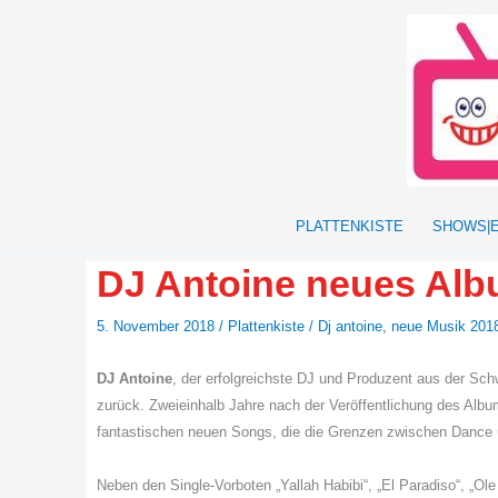
Zum
Inhalt
springen
PLATTENKISTE
SHOWS|
DJ Antoine neues Alb
5. November 2018
/
Plattenkiste
/
Dj antoine
,
neue Musik 201
DJ Antoine
, der erfolgreichste DJ und Produzent aus der Sch
zurück. Zweieinhalb Jahre nach der Veröffentlichung des Albu
fantastischen neuen Songs, die die Grenzen zwischen Dance
Neben den Single-Vorboten „Yallah Habibi“, „El Paradiso“, „O