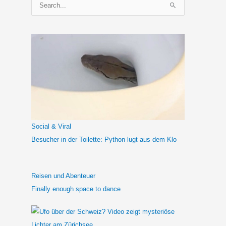
S
u
c
h
e
n
n
a
c
h
Social & Viral
:
Besucher in der Toilette: Python lugt aus dem Klo
Reisen und Abenteuer
Finally enough space to dance