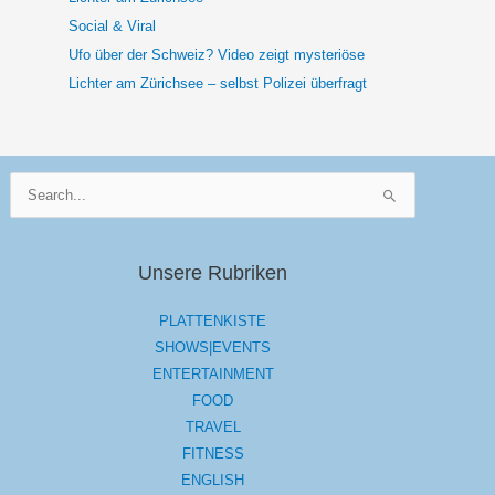
Social & Viral
Ufo über der Schweiz? Video zeigt mysteriöse
Lichter am Zürichsee – selbst Polizei überfragt
Suchen
nach:
Unsere Rubriken
PLATTENKISTE
SHOWS|EVENTS
ENTERTAINMENT
FOOD
TRAVEL
FITNESS
ENGLISH