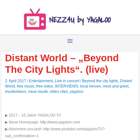
Zum
Inhalt
springen
Distant World – „Beyond
The City Lights“. (live)
2. April 2017
/
Entertainment
,
Live in concert
/
Beyond the city lights
,
Distant
World
,
free music
,
free video
,
INTERVIEWS
,
local heroes
,
meet and greet
,
musikvideos
,
neue musik
,
video clips
,
yagaloo
▶ 2017 – 10 Jahre YAGALOO.TV
▶ Neue Homepage: http://www.yagaloo.com
▶ Abonniere uns jetzt: http://www.youtube.com/yagalooTV?
sub_confirmation=1