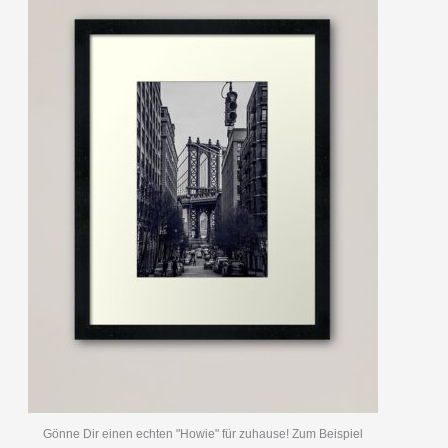
Gönne Dir einen echten "Howie" für zuhause! Zum Beispiel