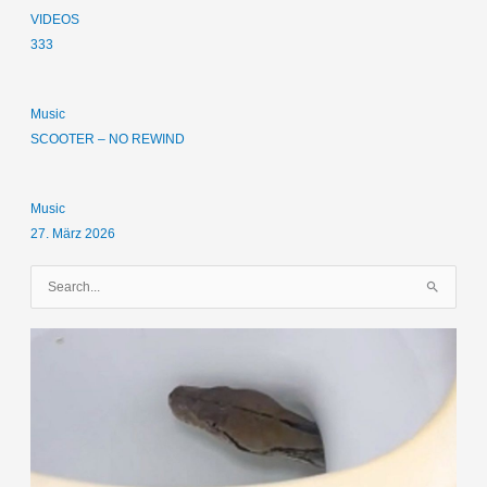
VIDEOS
333
Music
SCOOTER – NO REWIND
Music
27. März 2026
S
u
c
h
e
n
n
a
c