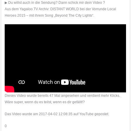
▶ Du willst auch in die Sendung? Dann schick mir dein Video ?
Aus dem Yagaloo.TV Archiv: DISTANT WORLD bei der Vorrunde Local
Heroes 2015 – mit ihrem Song „Beyond The City Lights“.
Dieses Video wurde bereits 47 Mal angesehen und verdient mehr Klicks.
Wäre super, wenn du es teilst, wenn es dir gefällt!?
Das Video wurde am 2017-04-02 12:08:35 auf YouTube gepostet.
0