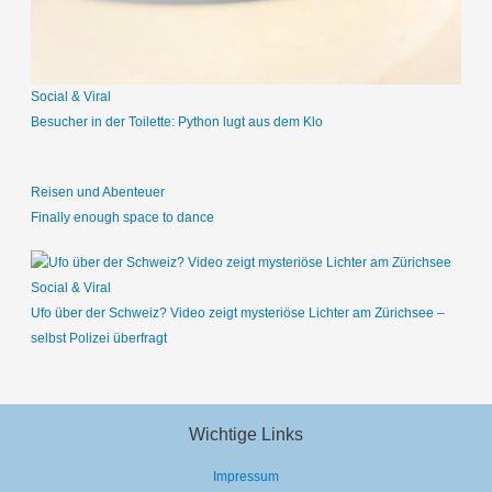
h
:
Social & Viral
Besucher in der Toilette: Python lugt aus dem Klo
Reisen und Abenteuer
Finally enough space to dance
Social & Viral
Ufo über der Schweiz? Video zeigt mysteriöse Lichter am Zürichsee –
selbst Polizei überfragt
Wichtige Links
Impressum