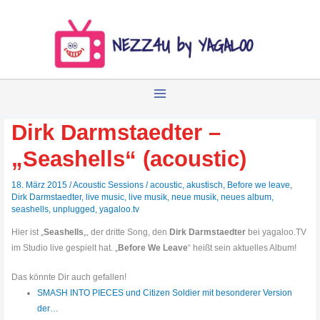
Zum
Inhalt
springen
Dirk Darmstaedter –
„Seashells“ (acoustic)
18. März 2015
/
Acoustic Sessions
/
acoustic
,
akustisch
,
Before we leave
,
Dirk Darmstaedter
,
live music
,
live musik
,
neue musik
,
neues album
,
seashells
,
unplugged
,
yagaloo.tv
Hier ist „
Seashells
„, der dritte Song, den
Dirk Darmstaedter
bei yagaloo.TV
im Studio live gespielt hat. „
Before We Leave
“ heißt sein aktuelles Album!
Das könnte Dir auch gefallen!
SMASH INTO PIECES und Citizen Soldier mit besonderer Version
der…