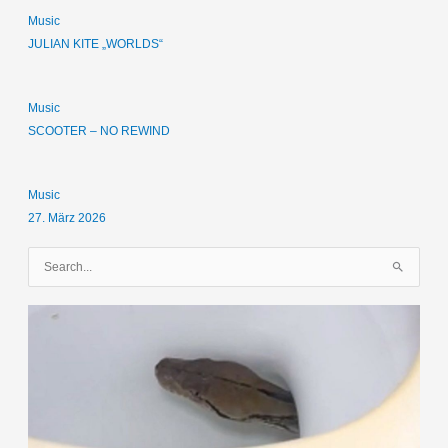
Music
JULIAN KITE „WORLDS“
Music
SCOOTER – NO REWIND
Music
27. März 2026
S
u
c
h
e
n
n
a
c