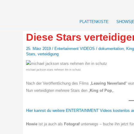
Zum
Inhalt
springen
PLATTENKISTE
SHOWS|
Diese Stars verteidig
25. März 2019
/
Entertainment VIDEOS
/
dokumentation
,
King
Stars
,
verteidigung
michael jackson stars nehmen ihn in schutz
Nach der Veröffentlichung des Films „
Leaving Neverland
“ wu
Nun verteidigten mehrere Stars den „
King of Pop
„.
Hier kannst du weitere ENTERTAINMENT Videos kostenlos a
Howie
ist ja auch als
Fotograf
unterwegs – buche ihn jetzt fü