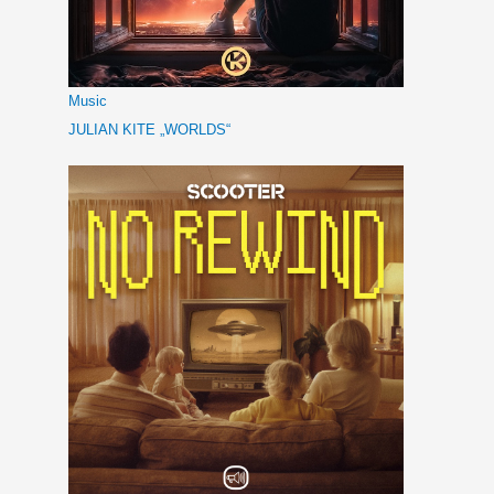
Music
JULIAN KITE „WORLDS“