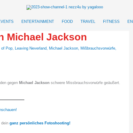
EVENTS
ENTERTAINMENT
FOOD
TRAVEL
FITNESS
EN
en Michael Jackson
 of Pop
,
Leaving Neverland
,
Michael Jackson
,
Mißbrauchsvorwürfe
,
rden gegen
Michael Jackson
schwere Missbrauchsvorwürfe geäußert.
nschauen!
r dein
ganz persönliches Fotoshooting!