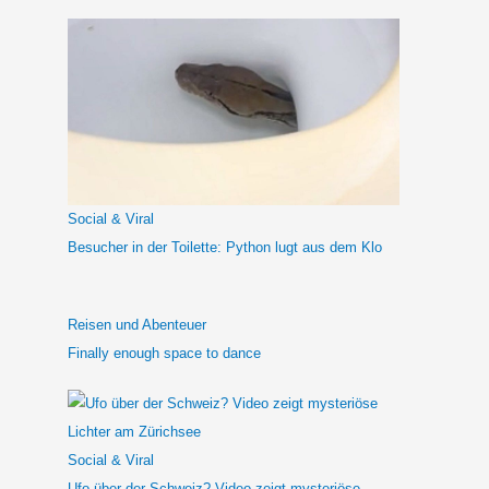
c
h
e
n
n
a
c
h
Social & Viral
:
Besucher in der Toilette: Python lugt aus dem Klo
Reisen und Abenteuer
Finally enough space to dance
Social & Viral
Ufo über der Schweiz? Video zeigt mysteriöse