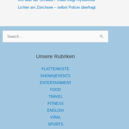
Lichter am Zürichsee – selbst Polizei überfragt
Suchen
nach:
Unsere Rubriken
PLATTENKISTE
SHOWS|EVENTS
ENTERTAINMENT
FOOD
TRAVEL
FITNESS
ENGLISH
VIRAL
SPORTS