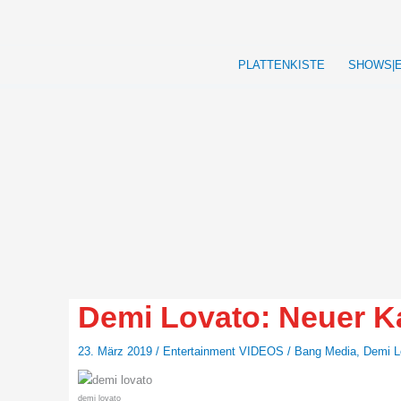
Zum
Inhalt
springen
PLATTENKISTE
SHOWS|
Demi Lovato: Neuer K
23. März 2019
/
Entertainment VIDEOS
/
Bang Media
,
Demi L
demi lovato