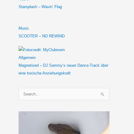
Starsplash – Wavin‘ Flag
Music
SCOOTER – NO REWIND
Allgemein
Magnetised – DJ Sammy‘s neuer Dance-Track über
eine toxische Anziehungskraft
S
u
c
h
e
n