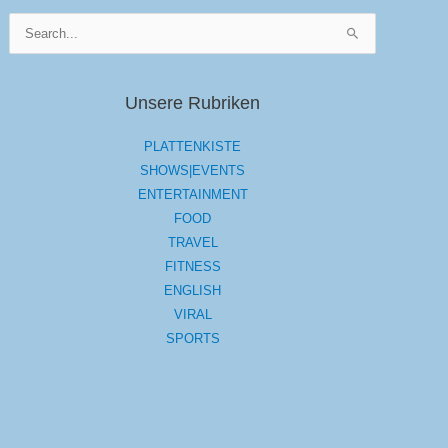
Suchen
nach:
Unsere Rubriken
PLATTENKISTE
SHOWS|EVENTS
ENTERTAINMENT
FOOD
TRAVEL
FITNESS
ENGLISH
VIRAL
SPORTS