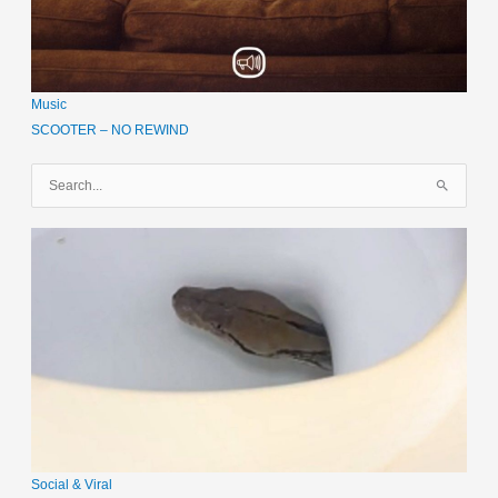
Music
SCOOTER – NO REWIND
S
u
c
h
e
n
n
a
c
h
:
Social & Viral