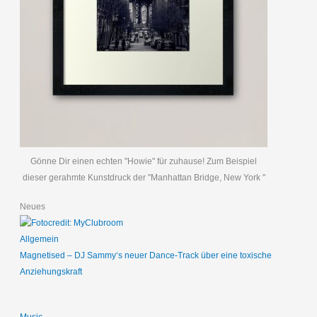
Gönne Dir einen echten "Howie" für zuhause! Zum Beispiel
dieser gerahmte Kunstdruck der "Manhattan Bridge, New York "
Neues
Allgemein
Magnetised – DJ Sammy‘s neuer Dance-Track über eine toxische
Anziehungskraft