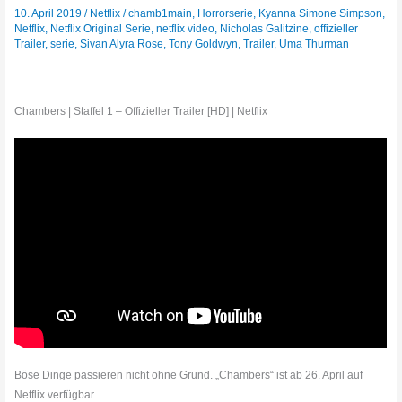
10. April 2019
/
Netflix
/
chamb1main
,
Horrorserie
,
Kyanna Simone Simpson
,
Netflix
,
Netflix Original Serie
,
netflix video
,
Nicholas Galitzine
,
offizieller
Trailer
,
serie
,
Sivan Alyra Rose
,
Tony Goldwyn
,
Trailer
,
Uma Thurman
Chambers | Staffel 1 – Offizieller Trailer [HD] | Netflix
Böse Dinge passieren nicht ohne Grund. „Chambers“ ist ab 26. April auf
Netflix verfügbar.