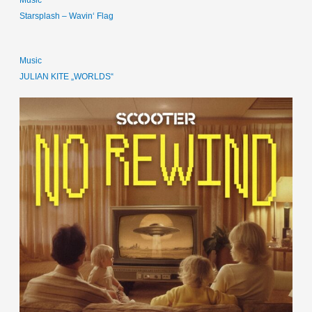
Music
Starsplash – Wavin‘ Flag
Music
JULIAN KITE „WORLDS“