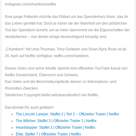
instagram.com/chambersnetflix
Eine junge Patientin möchte das Rätsel um das Spenderherz lösen, das ihr
das Leben gerettet hat. Doch je näher sie der Wahrheit um den plötzlichen
Tod der Spenderin kommt, um so mehr übernimmt sie die Eigenschaften der
Verstorbenen – von denen einige beunruhigend bösartig sind.
„Chambers“ mit Uma Thurman, Tony Goldwyn und Sivan Alyra Rose ist ab
26. April auf Netflix verfügbar. netflix.com/chambers
Dieses Video und seine Inhalte stammt vom offiziellen YouTube-Kanal von
Netflix Deutschland, Österreich und Schweiz.
Das Video und die Beschreibungstexte dienen zu Informations- und
Promotion-Zwecken.
Sämtliches Copyright bleibt selbstverständlich bei Netflix.
Das könnte Dir auch gefallen!
The Lincoln Lawyer: Staffel 2 | Teil 2 – Offizieller Trailer | Netflix
The Witcher: Staffel 3 | Offizieller Trailer 2 | Netflix
Heartstopper: Staffel 2 | Offizieller Trailer | Netflix
Élite: Staffel 7 | Offizieller Trailer | Netflix