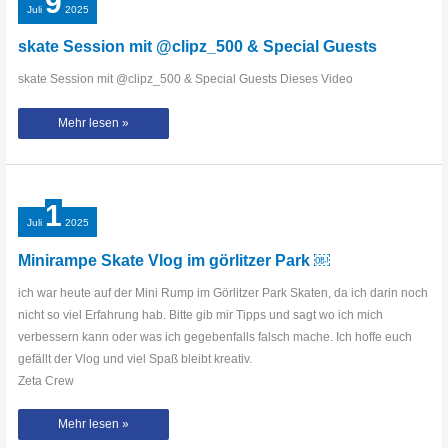
9
Juli
2025
skate Session mit @clipz_500 & Special Guests
skate Session mit @clipz_500 & Special Guests Dieses Video
skate
Mehr lesen »
Session
mit
@clipz_500
&
Special
Guests
1
Juli
2025
Minirampe Skate Vlog im görlitzer Park ￼
ich war heute auf der Mini Rump im Görlitzer Park Skaten, da ich darin noch
nicht so viel Erfahrung hab. Bitte gib mir Tipps und sagt wo ich mich
verbessern kann oder was ich gegebenfalls falsch mache. Ich hoffe euch
gefällt der Vlog und viel Spaß bleibt kreativ.
Zeta Crew
Minirampe
Mehr lesen »
Skate
Vlog