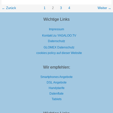
im
görlitzer
Park
←
Zurück
1
2
3
4
Weiter
→
￼
Wichtige Links
Impressum
Kontakt zu YAGALOO.TV
Datenschutz
GLOMEX Datenschutz
cookies policy auf dieser Website
Wir empfehlen:
Smartphones Angebote
DSL Angebote
Handytarife
Datenflate
Tablets