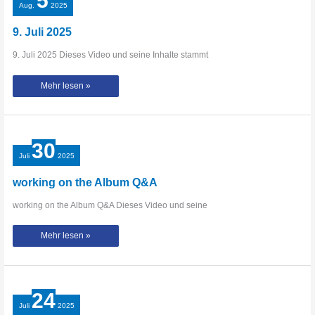
5
Aug.
2025
9. Juli 2025
9. Juli 2025 Dieses Video und seine Inhalte stammt
9.
Mehr lesen »
Juli
2025
30
Juli
2025
working on the Album Q&A
working on the Album Q&A Dieses Video und seine
working
Mehr lesen »
on
the
Album
Q&A
24
Juli
2025