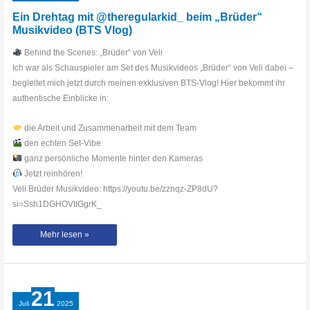
Ein Drehtag mit @theregularkid_ beim „Brüder“
Musikvideo (BTS Vlog)
Behind the Scenes: „Brüder“ von Veli
Ich war als Schauspieler am Set des Musikvideos „Brüder“ von Veli dabei –
begleitet mich jetzt durch meinen exklusiven BTS-Vlog! Hier bekommt ihr
authentische Einblicke in:
die Arbeit und Zusammenarbeit mit dem Team
den echten Set‑Vibe
ganz persönliche Momente hinter den Kameras
Jetzt reinhören!
Veli Brüder Musikvideo: https://youtu.be/zznqz-ZP8dU?
si=Ssh1DGHOVtIGgrK_
Ein
Mehr lesen »
Drehtag
mit
@theregularkid_
beim
„Brüder“
Musikvideo
(BTS
21
Vlog)
Juli
2025