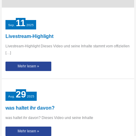
11
Sep.
2025
Livestream-Highlight
Livestream-Highlight Dieses Video und seine Inhalte stammt vom offiziellen
[…]
Livestream-
Mehr lesen »
Highlight
29
Aug.
2025
was haltet ihr davon?
was haltet ihr davon? Dieses Video und seine Inhalte
was
Mehr lesen »
haltet