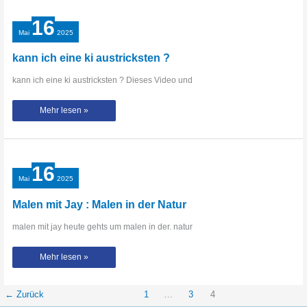
16
Mai
2025
kann ich eine ki austricksten ?
kann ich eine ki austricksten ? Dieses Video und
kann
Mehr lesen »
ich
eine
ki
austricksten
?
16
Mai
2025
Malen mit Jay : Malen in der Natur
malen mit jay heute gehts um malen in der. natur
Malen
Mehr lesen »
mit
Jay
:
Malen
in
←
Zurück
1
…
3
4
der