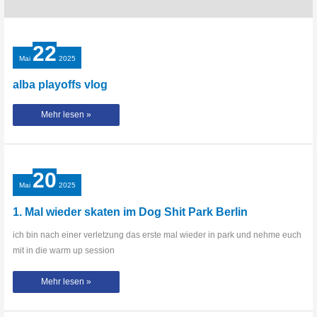
22
Mai
2025
alba playoffs vlog
alba
Mehr lesen »
playoffs
vlog
20
Mai
2025
1. Mal wieder skaten im Dog Shit Park Berlin
ich bin nach einer verletzung das erste mal wieder in park und nehme euch
mit in die warm up session
1.
Mehr lesen »
Mal
wieder
skaten
im