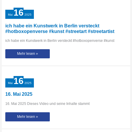
Dog
Shit
Park
16
Berlin
Mai
2025
ich habe ein Kunstwerk in Berlin versteckt
#hotboxopenverse #kunst #streetart #streetartist
ich habe ein Kunstwerk in Berlin versteckt #hotboxopenverse #kunst
ich
Mehr lesen »
habe
ein
Kunstwerk
in
Berlin
versteckt
#hotboxopenverse
16
#kunst
#streetart
Mai
2025
#streetartist
16. Mai 2025
16. Mai 2025 Dieses Video und seine Inhalte stammt
16.
Mehr lesen »
Mai
2025