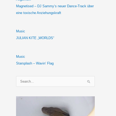
Magnetised – DJ Sammy‘s neuer Dance-Track über
eine toxische Anziehungskraft
Music
JULIAN KITE „WORLDS“
Music
Starsplash – Wavin‘ Flag
S
u
c
h
e
n