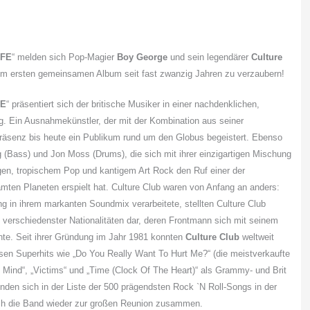
IFE
“ melden sich Pop-Magier
Boy
George
und sein legendärer
Culture
em ersten gemeinsamen Album seit fast zwanzig Jahren zu verzaubern!
FE
“ präsentiert sich der britische Musiker in einer nachdenklichen,
g. Ein Ausnahmekünstler, der mit der Kombination aus seiner
äsenz bis heute ein Publikum rund um den Globus begeistert. Ebenso
 (Bass) und Jon Moss (Drums), die sich mit ihrer einzigartigen Mischung
en, tropischem Pop und kantigem Art Rock den Ruf einer der
amten Planeten erspielt hat. Culture Club waren von Anfang an anders:
g in ihrem markanten Soundmix verarbeitete, stellten Culture Club
n verschiedenster Nationalitäten dar, deren Frontmann sich mit seinem
nte. Seit ihrer Gründung im Jahr 1981 konnten
Culture Club
weltweit
osen Superhits wie „Do You Really Want To Hurt Me?“ (die meistverkaufte
Mind“, „Victims“ und „Time (Clock Of The Heart)“ als Grammy- und Brit
inden sich in der Liste der 500 prägendsten Rock `N Roll-Songs in der
ich die Band wieder zur großen Reunion zusammen.