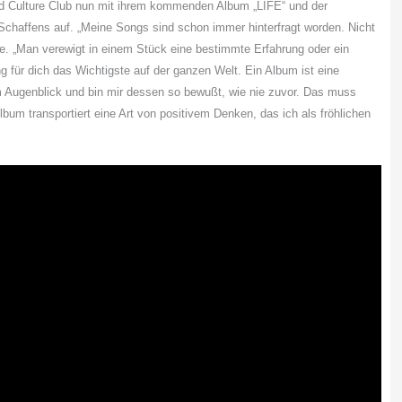
 Culture Club nun mit ihrem kommenden Album „LIFE“ und der
 Schaffens auf. „Meine Songs sind schon immer hinterfragt worden. Nicht
e
. „Man verewigt in einem Stück eine bestimmte Erfahrung oder ein
für dich das Wichtigste auf der ganzen Welt. Ein Album ist eine
im Augenblick und bin mir dessen so bewußt, wie nie zuvor. Das muss
bum transportiert eine Art von positivem Denken, das ich als fröhlichen