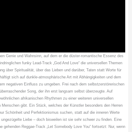
en Genie und Wahnsinn, auf dem er die düster-romantische Essenz des
indringlichen funky Lead-Track „God And Love“ die universellen Themen
g über Spiritualität, über das Lieben und darüber, Taten statt Worte für
äftigt sich auf dunkle-atmosphärische Art mit Abhängigkeiten und dem
nem negativen Einfluss zu umgeben. Frei nach dem selbstzerstörerischen
überraschender Song, der ihn erst langsam selbst überzeugte. Auf
wöhnlichen afrikanischen Rhythmen zu einer weiteren universellen
en Menschen gibt. Ein Stück, welches der Künstler besonders den Herren
 nur Schönheit und Perfektionismus suchen, statt auf die inneren Werte
ungezügelte Liebe – doch bisweilen ist sie sehr schwer zu finden. Eine
rne gehenden Reggae-Track „Let Somebody Love You“ fortsetzt: Nur, wenn