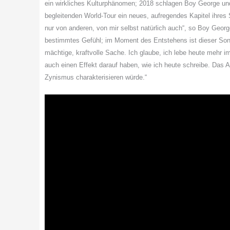
ein wirkliches Kulturphänomen; 2018 schlagen
Boy
George
und
begleitenden World-Tour ein neues, aufregendes Kapitel ihres
nur von anderen, von mir selbst natürlich auch“, so
Boy
Georg
bestimmtes Gefühl; im Moment des Entstehens ist dieser Song 
mächtige, kraftvolle Sache. Ich glaube, ich lebe heute mehr 
auch einen Effekt darauf haben, wie ich heute schreibe. Das Al
Zynismus charakterisieren würde.“