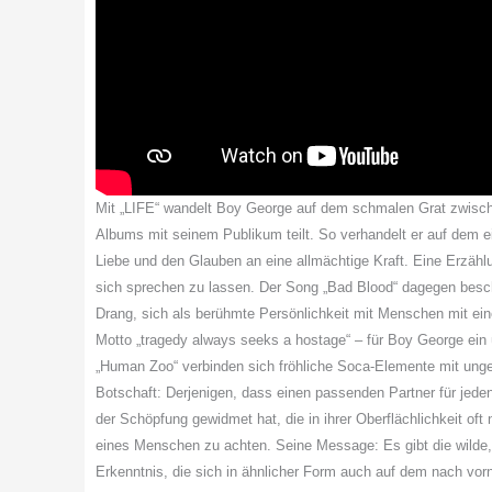
Mit „LIFE“ wandelt
Boy
George
auf dem schmalen Grat zwisch
Albums mit seinem Publikum teilt. So verhandelt er auf dem e
Liebe und den Glauben an eine allmächtige Kraft. Eine Erzählun
sich sprechen zu lassen. Der Song „Bad Blood“ dagegen besch
Drang, sich als berühmte Persönlichkeit mit Menschen mit ei
Motto „tragedy always seeks a hostage“ – für
Boy
George
ein 
„Human Zoo“ verbinden sich fröhliche Soca-Elemente mit unge
Botschaft: Derjenigen, dass einen passenden Partner für jed
der Schöpfung gewidmet hat, die in ihrer Oberflächlichkeit oft
eines Menschen zu achten. Seine Message: Es gibt die wilde, 
Erkenntnis, die sich in ähnlicher Form auch auf dem nach vo