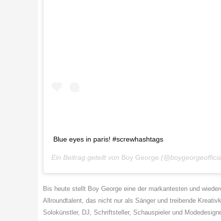
Blue eyes in paris! #screwhashtags
Ein Beitrag geteilt von
Boy George
(@boygeorgeoffici
Bis heute stellt
Boy
George
eine der markantesten und wieder
Allroundtalent, das nicht nur als Sänger und treibende Kreativ
Solokünstler, DJ, Schriftsteller, Schauspieler und Modedesigner