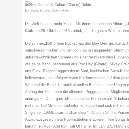
Boy George & Culture Club (c) Rakin
Die Welt braucht mehr Magie! Mit ihrem brandneuen Album „
L
Club
am 26. Oktober 2018 zurück, um die ganze Welt mit ihr
Die schmerzhaft offene Rückschau des
Boy
George
: Auf „
LI
selbstversöhnlichen und dennoch höchst inspirierten Stimmun
außergewöhnlichen Stimme und einer faszinierenden Bühnenpr
wie seine Band, bestehend aus Roy Hay (Gitarre), Mikey Craig
aus Funk, Reggae, aggressivem Soul, karibischen Soca-Kläng
beliebtesten und erfolgreichsten Kultformationen auf dem ges
Während die Band die multikulturellen Einflüsse ihrer Umgebun
Anfang der 80er Jahre die allererste Popgruppe mit Mitglieder
androgynen Outfit ganz offen zu seiner Homosexualität bekan
mehr als 150 Millionen Einheiten verkaufen und sich mit zeitl
Single seit 1983), „Karma Chameleon“, „Church Of The Poison 
Award-ausgezeichnete Pop-Institution etablieren. Ihre Songs f
berühmten Rock And Roll Hall Of Fame. Im Jahr 2014 fand s