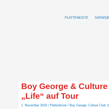
Zum
Inhalt
springen
PLATTENKISTE
SHOWS|
Boy George & Culture
„Life“ auf Tour
1. November 2018
/
Plattenkiste
/
Boy George
,
Culture Club
,
l