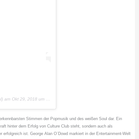
al) am
Okt 29, 2018 um 1:38 PDT
erkennbarsten Stimmen der Popmusik und des weißen Soul dar. Ein
kraft hinter dem Erfolg von Culture Club steht, sondern auch als
 erfolgreich ist.
George
Alan O`Dowd markiert in der Entertainment-Welt