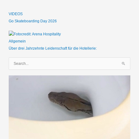
VIDEOS
Go Skateboarding Day 2026
Allgemein
Über drei Jahrzehnte Leidenschaft für die Hotellerie:
S
u
c
h
e
n
n
a
c
h
: