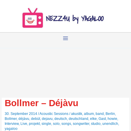
Zum
Inhalt
springen
Bollmer – Déjàvu
30. September 2014
/
Acoustic Sessions
/
akustik
,
album
,
band
,
Berlin
,
Bollmer
,
déjàvu
,
debüt
,
dejavu
,
deutsch
,
deutschland
,
elke
,
Gast
,
howie
,
Interview
,
Live
,
projekt
,
single
,
solo
,
songs
,
songwriter
,
studio
,
unendlich
,
yagaloo