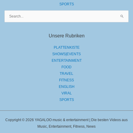
SPORTS
Suchen
nach:
Unsere Rubriken
PLATTENKISTE
SHOWS|EVENTS
ENTERTAINMENT
FOOD
TRAVEL
FITNESS
ENGLISH
VIRAL
SPORTS
Copyright © 2026 YAGALOO music & entertainment | Die besten Videos aus
Music, Entertainment, Fitness, News