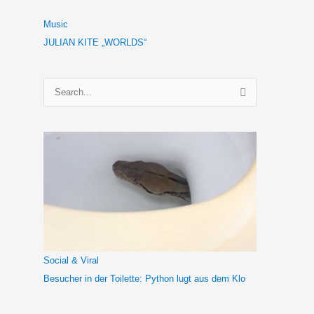
Music
JULIAN KITE „WORLDS“
S
u
c
h
e
n
n
a
c
h
Social & Viral
:
Besucher in der Toilette: Python lugt aus dem Klo