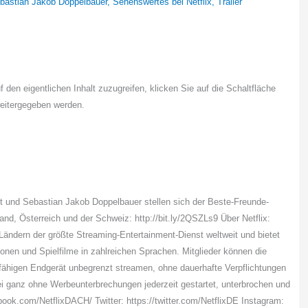
bastian Jakob Doppelbauer
,
Sehenswertes bei Netflix
,
Trailer
f den eigentlichen Inhalt zuzugreifen, klicken Sie auf die Schaltfläche
weitergegeben werden.
t und Sebastian Jakob Doppelbauer stellen sich der Beste-Freunde-
nd, Österreich und der Schweiz: http://bit.ly/2QSZLs9 Über Netflix:
0 Ländern der größte Streaming-Entertainment-Dienst weltweit und bietet
ionen und Spielfilme in zahlreichen Sprachen. Mitglieder können die
netfähigen Endgerät unbegrenzt streamen, ohne dauerhafte Verpflichtungen
i ganz ohne Werbeunterbrechungen jederzeit gestartet, unterbrochen und
book.com/NetflixDACH/ Twitter: https://twitter.com/NetflixDE Instagram: