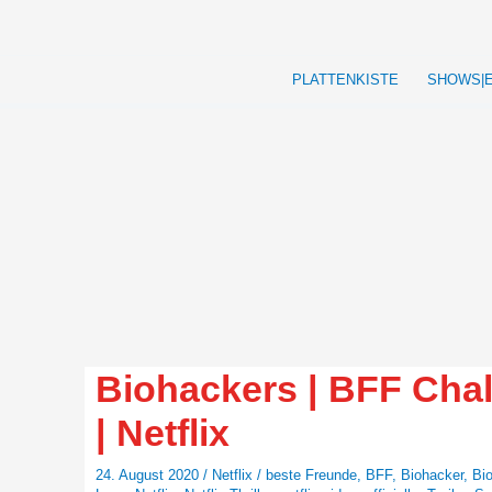
Zum
Inhalt
springen
PLATTENKISTE
SHOWS|
Biohackers | BFF Chal
| Netflix
24. August 2020
/
Netflix
/
beste Freunde
,
BFF
,
Biohacker
,
Bi