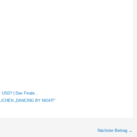
o. USD? | Das Finale…
CHEN „DANCING BY NIGHT“
Nächster Beitrag
→