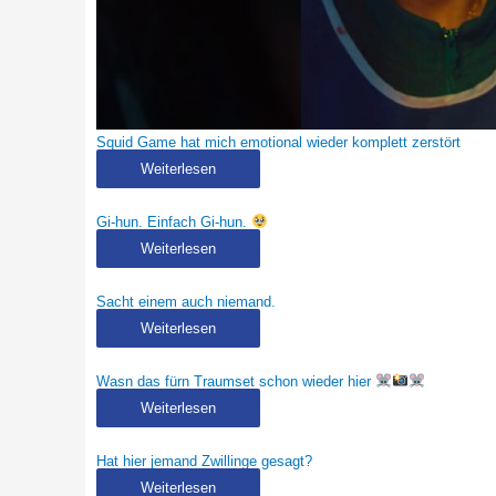
Squid Game hat mich emotional wieder komplett zerstört
Weiterlesen
Gi-hun. Einfach Gi-hun.
Weiterlesen
Sacht einem auch niemand.
Weiterlesen
Wasn das fürn Traumset schon wieder hier
Weiterlesen
Hat hier jemand Zwillinge gesagt?
Weiterlesen