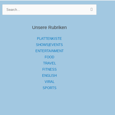
Suchen
nach:
Unsere Rubriken
PLATTENKISTE
SHOWS|EVENTS
ENTERTAINMENT
FOOD
TRAVEL
FITNESS
ENGLISH
VIRAL
SPORTS