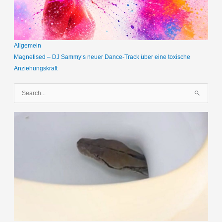
Allgemein
Magnetised – DJ Sammy‘s neuer Dance-Track über eine toxische
Anziehungskraft
S
u
c
h
e
n
n
a
c
h
: