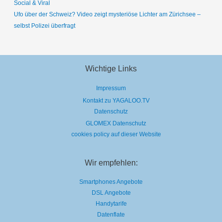
Social & Viral
Ufo über der Schweiz? Video zeigt mysteriöse Lichter am Zürichsee –
selbst Polizei überfragt
Wichtige Links
Impressum
Kontakt zu YAGALOO.TV
Datenschutz
GLOMEX Datenschutz
cookies policy auf dieser Website
Wir empfehlen:
Smartphones Angebote
DSL Angebote
Handytarife
Datenflate