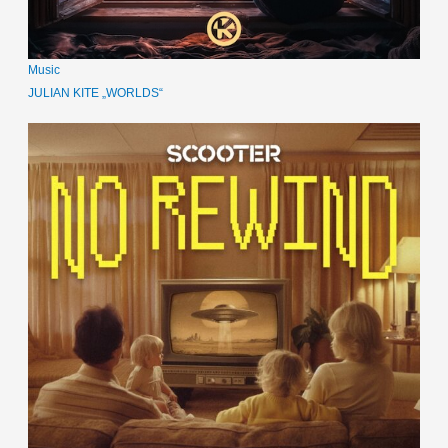
Music
JULIAN KITE „WORLDS“