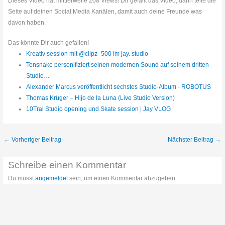
Dieses Video hat mittlerweile 208 Views! Dir gefällt das Video, dann teile die
Seite auf deinen Social Media Kanälen, damit auch deine Freunde was
davon haben.
Das könnte Dir auch gefallen!
Kreativ session mit @clipz_500 im jay. studio
Tensnake personifiziert seinen modernen Sound auf seinem dritten
Studio…
Alexander Marcus veröffentlicht sechstes Studio-Album - ROBOTUS
Thomas Krüger – Hijo de la Luna (Live Studio Version)
10Tral Studio opening und Skate session | Jay VLOG
←
Vorheriger Beitrag
Nächster Beitrag
→
Schreibe einen Kommentar
Du musst
angemeldet
sein, um einen Kommentar abzugeben.