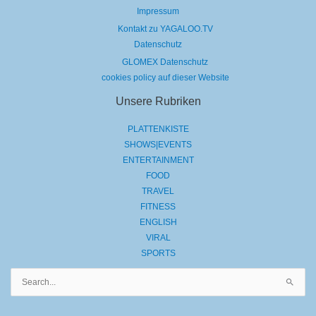
Impressum
Kontakt zu YAGALOO.TV
Datenschutz
GLOMEX Datenschutz
cookies policy auf dieser Website
Unsere Rubriken
PLATTENKISTE
SHOWS|EVENTS
ENTERTAINMENT
FOOD
TRAVEL
FITNESS
ENGLISH
VIRAL
SPORTS
Suchen
nach: