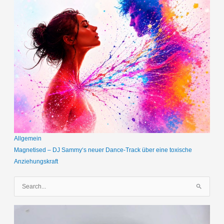
Allgemein
Magnetised – DJ Sammy‘s neuer Dance-Track über eine toxische
Anziehungskraft
S
u
c
h