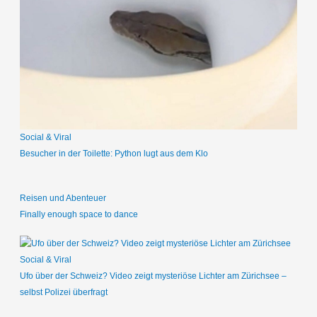
e
n
n
a
c
h
:
Social & Viral
Besucher in der Toilette: Python lugt aus dem Klo
Reisen und Abenteuer
Finally enough space to dance
Social & Viral
Ufo über der Schweiz? Video zeigt mysteriöse Lichter am Zürichsee –
selbst Polizei überfragt