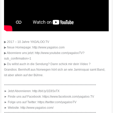
▶ 2017 – 10 Jahre YAGALOO.TV
▶ Neue Homepage: http://www.yagaloo.com
▶ Abonniere uns jetzt: http://www.youtube.com/yagalooTV?
sub_confirmation=1
▶ Du willst auch in die Sendung? Dann schick mir dein Video ?
Grandios: Bernhoft aus Norwegen hört sich an wie Jamiroquai samt Band,
ist aber allein auf der Bühne.
*************************************************************************
► Jetzt Abonnieren: http://bit.ly/1E8SxTX
► Finde uns auf Facebook: https://www.facebook.com/yagaloo.TV
► Folge uns auf Twitter: https://twitter.com/yagalooTV
► Website: http://www.yagaloo.com/