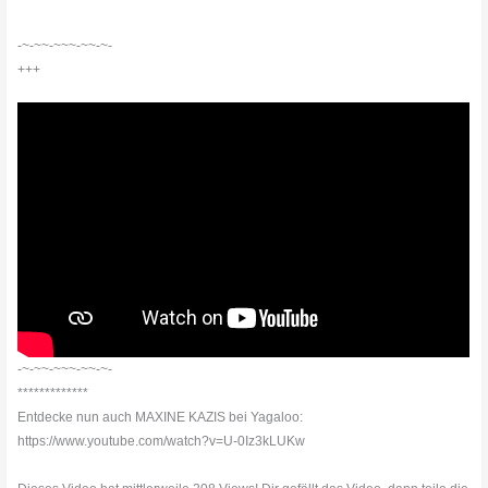
*************************************************************************
-~-~~-~~~-~~-~-
+++
-~-~~-~~~-~~-~-
*************
Entdecke nun auch MAXINE KAZIS bei Yagaloo:
https://www.youtube.com/watch?v=U-0Iz3kLUKw