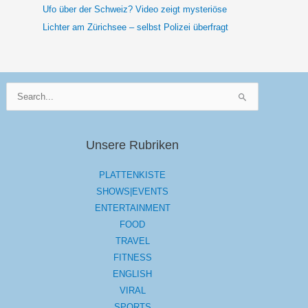
Ufo über der Schweiz? Video zeigt mysteriöse
Lichter am Zürichsee – selbst Polizei überfragt
Suchen
nach:
Unsere Rubriken
PLATTENKISTE
SHOWS|EVENTS
ENTERTAINMENT
FOOD
TRAVEL
FITNESS
ENGLISH
VIRAL
SPORTS