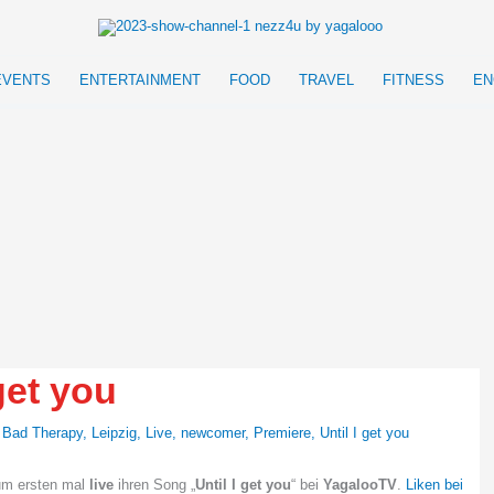
EVENTS
ENTERTAINMENT
FOOD
TRAVEL
FITNESS
EN
get you
,
Bad Therapy
,
Leipzig
,
Live
,
newcomer
,
Premiere
,
Until I get you
zum ersten mal
live
ihren Song „
Until I get you
“ bei
YagalooTV
.
Liken bei