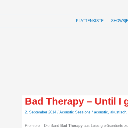
Zum
Inhalt
springen
PLATTENKISTE
SHOWS|
Bad Therapy – Until I 
2. September 2014
/
Acoustic Sessions
/
acoustic
,
akustisch
Premiere – Die Band
Bad Therapy
aus Leipzig präsentierte 