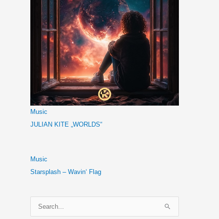
Music
JULIAN KITE „WORLDS“
Music
Starsplash – Wavin‘ Flag
S
u