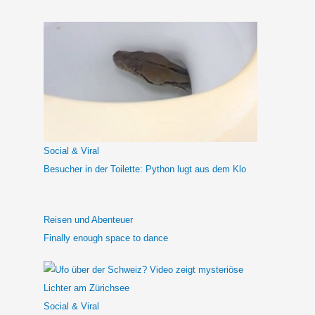
c
h
e
n
n
a
c
h
Social & Viral
:
Besucher in der Toilette: Python lugt aus dem Klo
Reisen und Abenteuer
Finally enough space to dance
Social & Viral