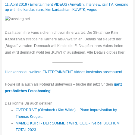
11. April 2019
/
Entertainment VIDEOS
/
Anwältin
,
Interview
,
itsinTV
,
Keeping
up with the kardashians
,
kim kardashian
,
KUWTK
,
vogue
Das hätten ihre Fans sicher nicht von ihr erwartet: Die 38-jährige
Kim
Kardashian
strebt eine Karriere als Anwältin an. Details hat sie jetzt der
„
Vogue
“ verraten. Demnach will Kim in die Fußstapfen ihres Vaters treten
und wird demnach wohl bei „KUWTK“ aussteigen. Alle Details gibt es hier!
Hier kannst du weitere ENTERTAINMENT Videos kostenlos anschauen!
Howie
ist ja auch als
Fotograf
unterwegs – buche ihn jetzt für dein
ganz
persönliches Fotoshooting!
Das könnte Dir auch gefallen!
OVERDRIVE (Ofenbach / Kim Wilde) – Piano Improvisation by
Thomas Krüger…
MAMBO KURT - DER SOMMER WIRD GEIL - live bei BOCHUM
TOTAL 2023