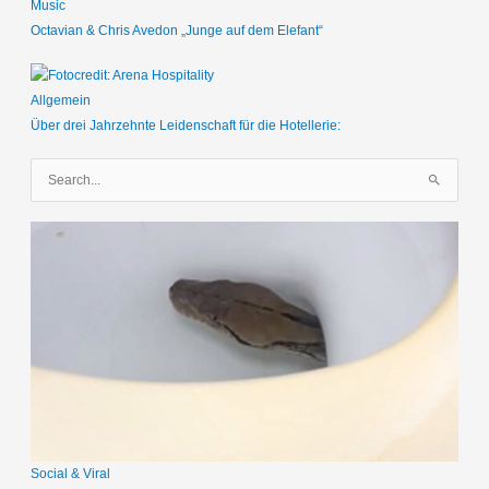
Music
Octavian & Chris Avedon „Junge auf dem Elefant“
Allgemein
Über drei Jahrzehnte Leidenschaft für die Hotellerie:
S
u
c
h
e
n
n
a
c
h
:
Social & Viral